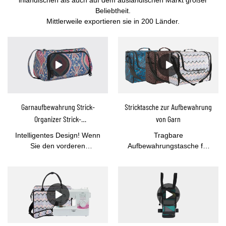
inländischen als auch auf dem ausländischen Markt großer
Beliebtheit.
Mittlerweile exportieren sie in 200 Länder.
Garnaufbewahrung Strick-
Stricktasche zur Aufbewahrung
Organizer Strick-
von Garn
Aufbewahrungstasche
Intelligentes Design! Wenn
Tragbare
Tragegarnhalter-YOUCCO
Sie den vorderen
Aufbewahrungstasche für
Reißverschluss öffnen,
Garntaschen mit hoher
können Sie durch die
KapazitätDiese
durchsichtige PVC-
Garnaufbewahrungs-
Rückwand die Farben des
Stricktasche mit großem
Baumwollgarns schnell
Fassungsvermögen für
sehen!Diese Stricktasche
begeisterte Stricker,
zur Aufbewahrung von Garn
Häkelanfänger und