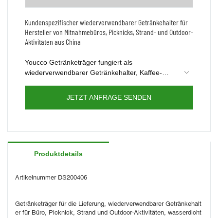
Kundenspezifischer wiederverwendbarer Getränkehalter für
Hersteller von Mitnahmebüros, Picknicks, Strand- und Outdoor-
Aktivitäten aus China
Youcco Getränketräger fungiert als
wiederverwendbarer Getränkehalter, Kaffee-
Reisetasche, Reisegetränkehalter und
Sie können die Tasche mit Ihrem Logo anpassen
Kaffeegetränke-Lieferbeutel. Perfekt für
oder die Tasche nach Ihrem Design ändern.
JETZT ANFRAGE SENDEN
Getränkelieferung, Einkaufen, Urlaub, Picknicks,
Kontaktieren Sie uns für weitere Informationen.
Partys, Tailgating, Familientreffen, Grillen und
mehr
Produktdetails
Artikelnummer DS200406
Getränketräger für die Lieferung, wiederverwendbarer Getränkehalt
er für Büro, Picknick, Strand und Outdoor-Aktivitäten, wasserdicht