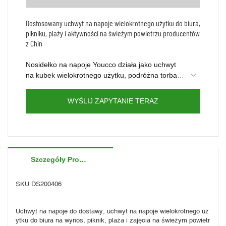
Dostosowany uchwyt na napoje wielokrotnego użytku do biura,
pikniku, plaży i aktywności na świeżym powietrzu producentów
z Chin
Nosidełko na napoje Youcco działa jako uchwyt
na kubek wielokrotnego użytku, podróżna torba
na kawę, podróżny uchwyt na napoje i torba na
Możesz dostosować torbę, niezależnie od tego,
napoje kawowe. Idealny do dostawy napojów,
czy umieścisz swoje logo lub zmienić torbę
WYŚLIJ ZAPYTANIE TERAZ
zakupów, wakacji, pikników, imprez, tailgatingu,
zgodnie ze swoim projektem, skontaktuj się z
rodzinnych spotkań, grillowania i nie tylko
nami, aby uzyskać więcej informacji.
Szczegóły Produktu
SKU DS200406
Uchwyt na napoje do dostawy, uchwyt na napoje wielokrotnego uż
ytku do biura na wynos, piknik, plaża i zajęcia na świeżym powietr