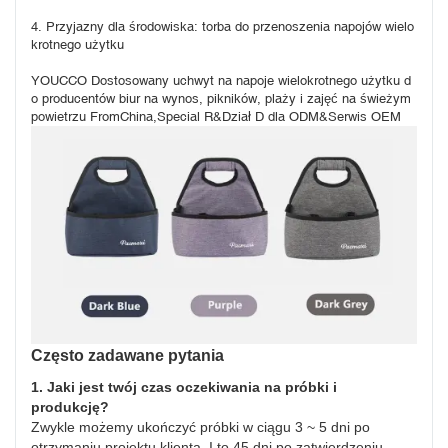
4. Przyjazny dla środowiska: torba do przenoszenia napojów wielo
krotnego użytku
YOUCCO Dostosowany uchwyt na napoje wielokrotnego użytku d
o producentów biur na wynos, pikników, plaży i zajęć na świeżym 
powietrzu FromChina,Special R&Dział D dla ODM&Serwis OEM
Często zadawane pytania
1. Jaki jest twój czas oczekiwania na próbki i
produkcję?
Zwykle możemy ukończyć próbki w ciągu 3 ~ 5 dni po
otrzymaniu projektu klienta. I to 45 dni po zatwierdzeniu