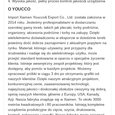
4. Wysoka jakość, pełny proces kontroli jakości& urządzenia
O YOUCCO
Import Xiamen Youcco& Export Co., Ltd. została założona w
2014 roku. Jesteśmy profesjonalistami w dostarczaniu
szerokiej gamy toreb, takich jak plecaki, torby podróżne,
organizery, akcesoria podróżne i torby na zakupy. Dzięki
wieloletniemu doświadczeniu w eksporcie w dziedzinie toreb
jesteśmy dość dobrze zaznajomieni z aktualnym popytem na
rynku. Materiał, którego używamy, jest przyjazny dla
środowiska i nadaje się do wielokrotnego użytku, może
przejść standard testowania w oparciu o specjalne życzenie
klienta. Istnieje wewnętrzny zespół projektowy, który jest
dostępny, aby pomóc w każdym projekcie. Możemy
opracować próbki w ciągu 3 dni po otrzymaniu grafiki od
naszych klientów. Dzięki naszym atrakcyjnym projektom,
konkurencyjnej cenie, zaawansowanej technologii,
najwyższej jakości i doskonałej obsłudze cieszymy się dobrą
opinią naszych klientów, głównie z Europy, USA, Kanady,
Azji. Nasza fabryka znajduje się w Xiamen. To około 3000
metrów kwadratowych i 80 pracowników. Istnieją kompletne
urządzenia produkcyjne do cięcia, szycia, drukowania,
kontroli, pakowania i wysyłki. Nasza fabryka może osiągnąć