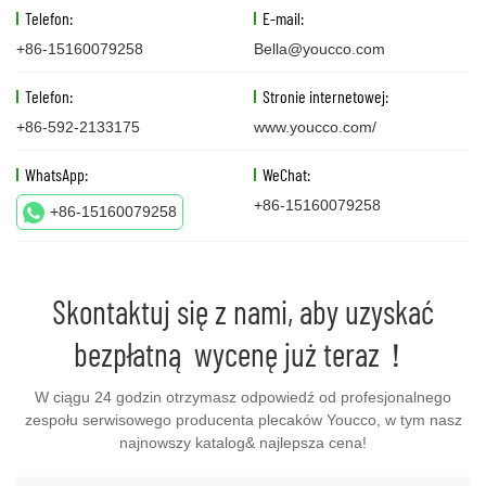
Telefon:
E-mail:
+86-15160079258
Bella@youcco.com
Telefon:
Stronie internetowej:
+86-592-2133175
www.youcco.com/
WhatsApp:
WeChat:
+86-15160079258
+86-15160079258
Skontaktuj się z nami, aby uzyskać
bezpłatną wycenę już teraz！
W ciągu 24 godzin otrzymasz odpowiedź od profesjonalnego
zespołu serwisowego producenta plecaków Youcco, w tym nasz
najnowszy katalog& najlepsza cena!