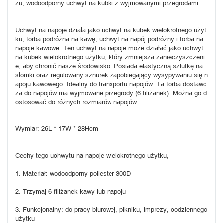
zu, wodoodporny uchwyt na kubki z wyjmowanymi przegrodami
Uchwyt na napoje działa jako uchwyt na kubek wielokrotnego użyt
ku, torba podróżna na kawę, uchwyt na napój podróżny i torba na 
napoje kawowe. Ten uchwyt na napoje może działać jako uchwyt 
na kubek wielokrotnego użytku, który zmniejsza zanieczyszczeni
e, aby chronić nasze środowisko. Posiada elastyczną szlufkę na 
słomki oraz regulowany sznurek zapobiegający wysypywaniu się n
apoju kawowego. Idealny do transportu napojów. Ta torba dostawc
za do napojów ma wyjmowane przegrody (6 filiżanek). Można go d
ostosować do różnych rozmiarów napojów.
Wymiar: 26L * 17W * 28Hcm
Cechy tego uchwytu na napoje wielokrotnego użytku,
1. Materiał: wodoodporny poliester 300D
2. Trzymaj 6 filiżanek kawy lub napoju
3. Funkcjonalny: do pracy biurowej, pikniku, imprezy, codziennego 
użytku