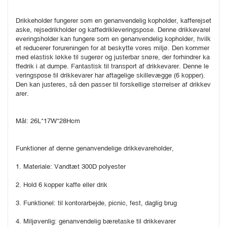
Drikkeholder fungerer som en genanvendelig kopholder, kafferejset
aske, rejsedrikholder og kaffedrikleveringspose. Denne drikkevarel
everingsholder kan fungere som en genanvendelig kopholder, hvilk
et reducerer forureningen for at beskytte vores miljø. Den kommer 
med elastisk løkke til sugerør og justerbar snøre, der forhindrer ka
ffedrik i at dumpe. Fantastisk til transport af drikkevarer. Denne le
veringspose til drikkevarer har aftagelige skillevægge (6 kopper). 
Den kan justeres, så den passer til forskellige størrelser af drikkev
arer.
Mål: 26L*17W*28Hcm
Funktioner af denne genanvendelige drikkevareholder,
1. Materiale: Vandtæt 300D polyester
2. Hold 6 kopper kaffe eller drik
3. Funktionel: til kontorarbejde, picnic, fest, daglig brug
4. Miljøvenlig: genanvendelig bæretaske til drikkevarer