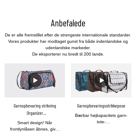
Anbefalede
De er alle fremstillet efter de strengeste internationale standarder.
Vores produkter har modtaget gunst fra både indenlandske og
udenlandske markeder.
De eksporterer nu bredt til 200 lande.
Garnopbevaring strikning
Garnopbevaringsstrikkepose
Organizer
Bærbar højkapacitets garn-
strikkeopbevaringspose
tote-
Smart design! Når
Bæregarnholder-YOUCCO
opbevaringsposeDenne
frontlynlåsen åbnes, giver
strikketaske til
det gennemsigtige PVC-