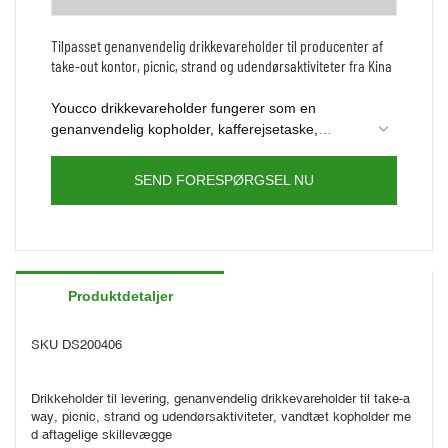
Tilpasset genanvendelig drikkevareholder til producenter af
take-out kontor, picnic, strand og udendørsaktiviteter fra Kina
Youcco drikkevareholder fungerer som en
genanvendelig kopholder, kafferejsetaske,
rejsedrikholder og leveringstaske til kaffedrik.
Du kan tilpasse tasken uanset dit logo eller ændre
Perfekt til levering af drikkevarer, shopping,
tasken i henhold til dit design, kontakt os for
SEND FORESPØRGSEL NU
helligdage, picnic, fester, bagklap,
mere.
familiesammenkomst, BBQ og mere
Produktdetaljer
SKU DS200406
Drikkeholder til levering, genanvendelig drikkevareholder til take-a
way, picnic, strand og udendørsaktiviteter, vandtæt kopholder me
d aftagelige skillevægge