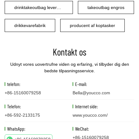
drinktakeoutbag leverandør
takeoutbag engros
drikkevarefabrik
producent af koptasker
Kontakt os
Udnyt vores uovertrufne viden og erfaring, vi tilbyder dig den
bedste tilpasningsservice.
telefon:
E-mail:
+86-15160079258
Bella@youcco.com
Telefon:
Internet side:
+86-592-2133175
www.youcco.com/
WhatsApp:
WeChat:
+86-15160079258