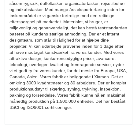
såsom rygsæk, duffeltasker, organisatortasker, rejsetilbehør
og indkøbstasker. Med mange års eksporterfaring inden for
taskeområdet er vi ganske fortrolige med den rettidige
efterspørgsel på markedet. Materialet, vi bruger, er
miljøvenligt og genanvendeligt, det kan bestå teststandarden
baseret på kundens særlige anmodning. Der er et internt
designteam, som står til rådighed for at hjælpe dine
projekter. Vi kan udarbejde prøverne inden for 3 dage efter
at have modtaget kunstværket fra vores kunder. Med vores
attraktive design, konkurrencedygtige priser, avanceret
teknologi, overlegen kvalitet og fremragende service, nyder
vi et godt ry fra vores kunder, for det meste fra Europa, USA,
Canada, Asien. Vores fabrik er beliggende i Xiamen. Det er
omkring 3000 kvadratmeter og 80 arbejdere. Der er komplet
produktionsudstyr til skæring, syning, trykning, inspektion,
pakning og forsendelse. Vores fabrik kunne nå en maksimal
månedlig produktion på 1.500.000 enheder. Det har bestået
BSCI og ISO9001 certificeringer.