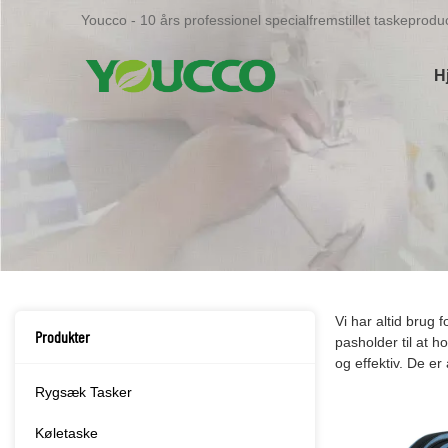
Youcco - 10 års professionel specialfremstillet taskeproduc
H
Vi har altid brug f
Produkter
pasholder til at h
og effektiv. De er
Rygsæk Tasker
Køletaske