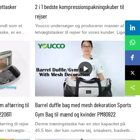
ettasker
2 i 1 bedste kompressionspakningskuber til
rejser
kendt som et
Youcco undersøger og producerer masser af
taske, er en
letvægtstasker til rejser for vores kunder. Ligesom
bevare
rejserygsæk, skuldertasker, duffeltasker,
er til brug
muleposer osv., er de lette og funktionelle. I denne
er. Disse tasker
video vil du se en af ​​vores populære
nsportere
kompressionspakningsterninger i denne video
vem måde.
 aftørring til
Barrel duffle bag med mesh dekoration Sports
220611
Gym Bag til mænd og kvinder PM80922
rring til rejse
Denne træningstaske har en stor kapacitet på
r i letvægts-
45,5 liter, der kan rumme tøj, sneakers, basketball
aske,
og andre genstande tilhørende en eller to