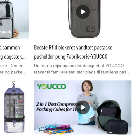
es sammen
Bedste Rfid blokeret vandtæt pastaske
ig dagssæk
pasholder pung Fabrikspris-YOUCCO
M1708003
aske. Den er
Det er en rejsepasholder designet af YOUCCO
mme og pakke
tasker til familierejser, stor plads til familiens pas,
n at optage
kreditkort, kontanter til rejser, med rfid-
e dagsaske er
blokeringsfunktion.MOQ 300pcs med meget god
. Perfekt til
pris. Tilpasset logo er også velkommen, kontakt os
camping og
for en gratis prøve.
 tasker&
besøge vores
re detaljer.