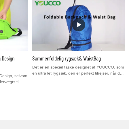
e med en række
personer. Du kan bruge den som en
sportsgymnastiktaske, en håndbagagetaske, en
nsfunktioner.
rejsetaske eller en dagligtaske, hvilket gør den
 bære,
perfekt til træning, ture, fitnesscenter, yoga,
åndtag. Youcco
strand- og poolture, camping, træningsdage eller
isk. Du er
weekendture. Youcco har stadig andre
emmeside
børnetasker& rygsække. Du er velkommen til at
besøge vores hjemmeside www.youcco.com for
flere detaljer.
 Design
Sammenfoldelig rygsæk& WaistBag
Det er en speciel taske designet af YOUCCO, som
en ultra let rygsæk, den er perfekt tilrejser, når du
Design, selvom
ikke har brug for så stor plads, kan du nemt folde
letvægts til
ind i en lomme for at skifte til en praktisk taljetaske
ges med
meddine ejendele.
esign, der
 Flere
æsentlige ting.
 gør det nemt
ign er ganske
kling, rejser,