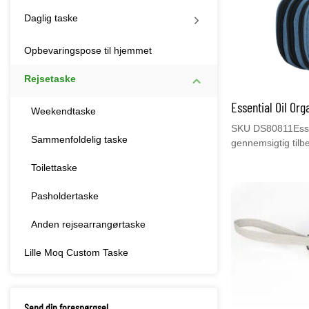
Daglig taske
Opbevaringspose til hjemmet
Rejsetaske
Essential Oil Org
Weekendtaske
SKU DS80811Esse
Sammenfoldelig taske
gennemsigtig tilb
Bæretaske Holder
Toilettaske
og 5 rulleflasker 
Taske med krogEtu
Pasholdertaske
polyesteroverflad
polstret fløjlsfoe
Anden rejsearrangørtaske
æteriske olier. D
nem at have i hån
Lille Moq Custom Taske
tote eller rejseta
Organizer Bag, hv
Midterste lag ha
badeværelset, når
Send din forespørgsel