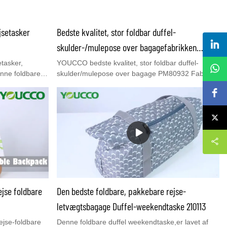
jsetasker
Bedste kvalitet, stor foldbar duffel-
skulder-/mulepose over bagagefabrikken
PM80932
tasker,
YOUCCO bedste kvalitet, stor foldbar duffel-
enne foldbare
skulder/mulepose over bagage PM80932 Fabrik,
an bruges til
høj kvalitet, fuld QC-proces& udstyrDen bedste
staske eller
foldbare duffle Sholder/Tote-rejsetaske, den er let,
ke. Håndtagene
praktisk og bærbar til brug på korte rejser. Denne
Det er perfekt
bærbare foldbare rejsebagagebærer er lavet af
et uden det
stilfuldt slidstærkt ripstop-polyester, som kan
pakkes sammen og foldes ind i sin egen
lynlåslomme foran.. Youcco har stadig andre
foldbare duffeltasker& rygsække. Du er
velkommen til at besøge vores hjemmeside
www.youcco.com for flere detaljer.
jse foldbare
Den bedste foldbare, pakkebare rejse-
letvægtsbagage Duffel-weekendtaske 210113
jse-foldbare
Denne foldbare duffel weekendtaske,er lavet af