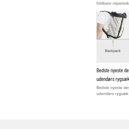
foldbare rejsetask
let, foldbar til en
småPerfekt til re
interesseret i det
via:bella@youcc
Bedste nyeste de
udendørs rygsæk
Bedste nyeste des
udendørs rygsæk 
høj dimensionspr
størrelser kontro
arbejde og maski