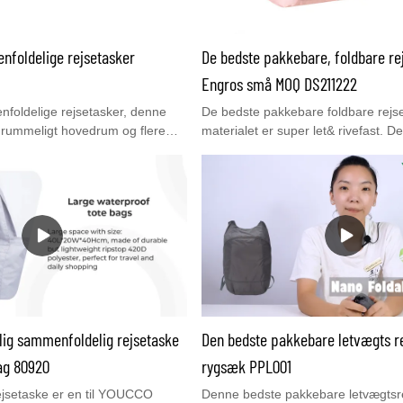
nfoldelige rejsetasker
De bedste pakkebare, foldbare re
Engros små MOQ DS211222
foldelige rejsetasker, denne
De bedste pakkebare foldbare rejse
t rummeligt hovedrum og flere
materialet er super let& rivefast. D
 ejendele godt organiseret. Når
rejsetaske er multifunktionel. Den k
ngt til en enkelt person, er de to
fitnesscenter, sport, kort tip, indkøb
ge for to personer at bære
nødsituationer. Lynlåsene er stær
gelige skulderrem kan justeres
er robuste og behagelige at holde. 
ængde, der er nødvendig for at
til alle på farten, forlad ikke hjemm
en for at lette vægten. Din gode
!behov.
n også serveres som
ekendtaske, oversize rejsetaske,
atningstaske, lejr-/flyvetøj,
-In Case-taske.
lig sammenfoldelig rejsetaske
Den bedste pakkebare letvægts re
ag 80920
rygsæk PPL001
ejsetaske er en til YOUCCO
Denne bedste pakkebare letvægtsre