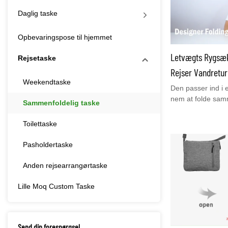
Daglig taske
Opbevaringspose til hjemmet
Letvægts Rygsæ
Rejsetaske
Rejser Vandretu
Weekendtaske
Sammenfoldelig 
Den passer ind i 
nem at folde samm
Sammenfoldelig taske
den i din kuffert,
plads, ultralet og
Toilettaske
den perfekte ledsa
dagsture, rejser,
Pasholdertaske
shopping. Youcco 
rygsække. Du er 
Anden rejsearrangørtaske
hjemmeside www.yo
Lille Moq Custom Taske
Send din forespørgsel