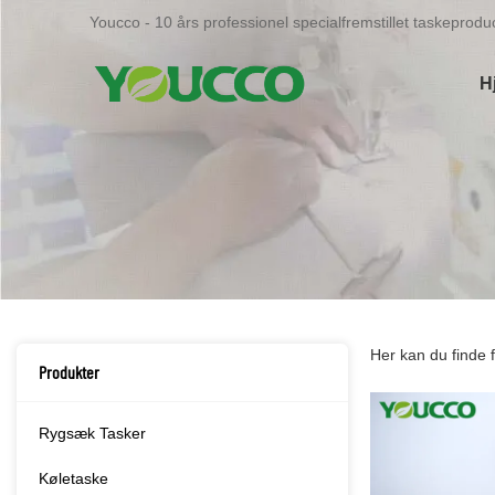
Youcco - 10 års professionel specialfremstillet taskeproduc
H
Her kan du finde 
Produkter
Rygsæk Tasker
Køletaske