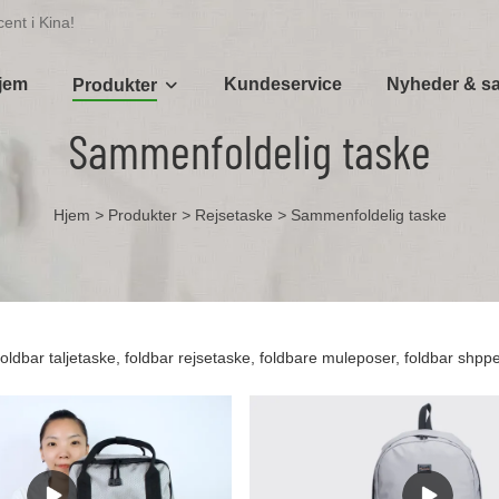
ent i Kina!
jem
Kundeservice
Nyheder & s
Produkter
Sammenfoldelig taske
Hjem
>
Produkter
>
Rejsetaske
>
Sammenfoldelig taske
foldbar taljetaske, foldbar rejsetaske, foldbare muleposer, foldbar shpp