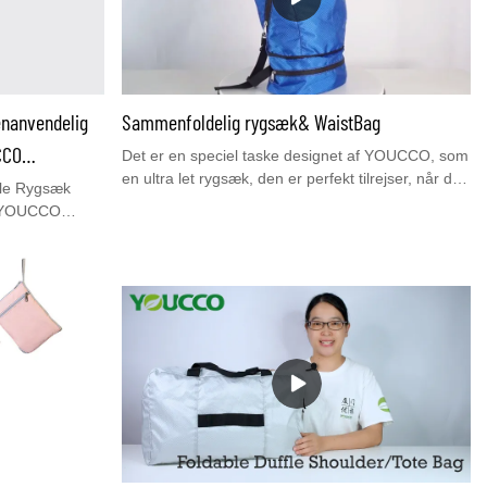
enanvendelig
Sammenfoldelig rygsæk& WaistBag
CCO
Det er en speciel taske designet af YOUCCO, som
en ultra let rygsæk, den er perfekt tilrejser, når du
le Rygsæk
ikke har brug for så stor plads, kan du nemt folde
 -YOUCCO
ind i en lomme for at skifte til en praktisk taljetaske
9000
meddine ejendele.
net af YOUCCO
res på
g for den, skal
 indvendig
ed at kontakte