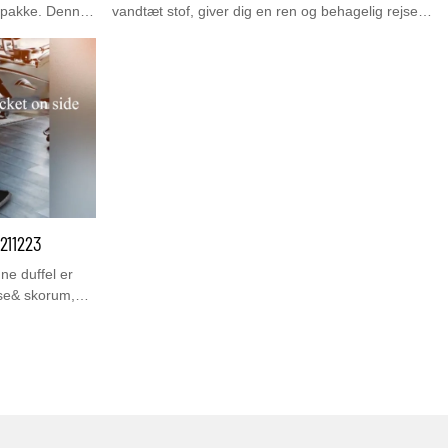
gspakke. Denne
vandtæt stof, giver dig en ren og behagelig rejse.
ovedrum med
Du kan gå direkte i vaskemaskinen til rengøring
e med mulighed
og genbrug. Når du er færdig med at bruge den,
bevaring. Det
folder du den bare pænt væk tilbage med lynlåsen
lige og rejse.
i bunden. Denne foldbare rejsetaske er ret let og
praktisk til både hverdag og udendørs.
211223
ne duffel er
se& skorum,
 aftagelig lang
r kunne også
ernatning/
 Just-In Case-
emme som et