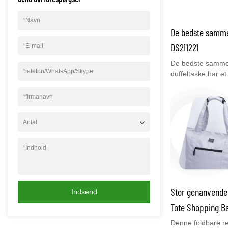
*
Navn
De bedste samme
DS211221
*
E-mail
De bedste sammen
*
telefon/WhatsApp/Skype
duffeltaske har e
lommer. Hold dine
indholdet er for tu
*
firmanavn
sidestropper nytti
sammen. Den afta
Antal
og låses til den l
bære over skulder
*
Indhold
rejseledsager ka
sportsbagage, we
militærtaske, overn
håndbagage, Just
Stor genanvende
Indsend
Tote Shopping B
Denne foldbare r