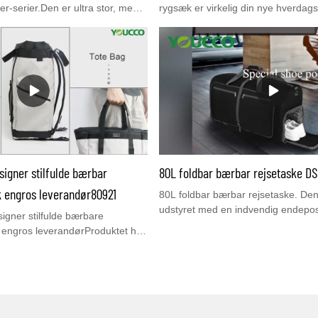
er-serier.Den er ultra stor, men
rygsæk er virkelig din nye hverda
 indvendig lynlåslomme til
rygsæk har en slank silhuet, et h
jser og hverdag.Hvis du er
lynlås og en indvendig nano-lomm
, så tøv ikke med at kontakte os
for at rulle den sammen for nem op
o.com
er et ganske perfekt valg til din dag
signer stilfulde bærbar
80L foldbar bærbar rejsetaske DS
 engros leverandør80921
80L foldbar bærbar rejsetaske. Den
udstyret med en indvendig endepo
igner stilfulde bærbare
flere lommer, 2 håndtag, justerbar&
engros leverandørProduktet har
skulderrem. Din gode rejseledsage
æcision. Alle dens afgørende
bruges som fitnesscenter/ sport/ov
lleres 100 % ved hjælp af manuelt
weekend/ flyvetransport/ shopping/
ner.
taske. Den kan også bruges derhj
rum til snavset vasketøj.