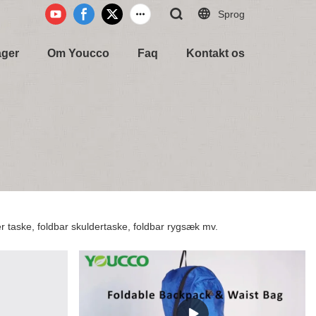
Sprog
ager
Om Youcco
Faq
Kontakt os
er taske, foldbar skuldertaske, foldbar rygsæk mv.