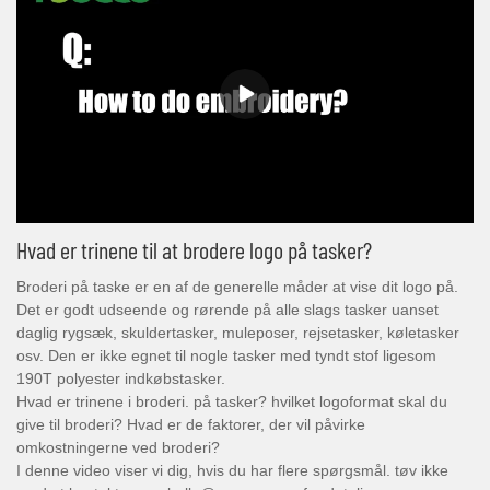
Hvad er trinene til at brodere logo på tasker?
Broderi på taske er en af ​​de generelle måder at vise dit logo på.
Det er godt udseende og rørende på alle slags tasker uanset
daglig rygsæk, skuldertasker, muleposer, rejsetasker, køletasker
osv. Den er ikke egnet til nogle tasker med tyndt stof ligesom
190T polyester indkøbstasker.
Hvad er trinene i broderi. på tasker? hvilket logoformat skal du
give til broderi? Hvad er de faktorer, der vil påvirke
omkostningerne ved broderi?
I denne video viser vi dig, hvis du har flere spørgsmål. tøv ikke