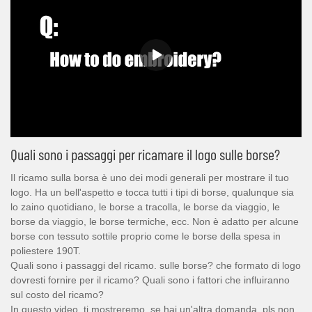
Quali sono i passaggi per ricamare il logo sulle borse?
Il ricamo sulla borsa è uno dei modi generali per mostrare il tuo
logo. Ha un bell'aspetto e tocca tutti i tipi di borse, qualunque sia
lo zaino quotidiano, le borse a tracolla, le borse da viaggio, le
borse da viaggio, le borse termiche, ecc. Non è adatto per alcune
borse con tessuto sottile proprio come le borse della spesa in
poliestere 190T.
Quali sono i passaggi del ricamo. sulle borse? che formato di logo
dovresti fornire per il ricamo? Quali sono i fattori che influiranno
sul costo del ricamo?
In questo video, ti mostreremo, se hai un'altra domanda. pls non