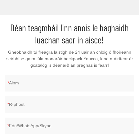
Déan teagmháil linn anois le haghaidh
luachan saor in aisce!
Gheobhaidh tú freagra laistigh de 24 uair an chloig ó fhoireann
seirbhíse gairmiúla monaróir backpack Youcco, lena n-áirítear ár
gcatalóg is déanaí& an praghas is fearr!
Ainm
R-phost
Fón/WhatsApp/Skype