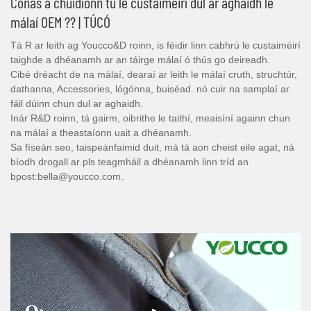
Conas a chuidíonn tú le custaiméirí dul ar aghaidh le
málaí OEM ?? | TÚCÓ
Tá R ar leith ag Youcco&D roinn, is féidir linn cabhrú le custaiméirí
taighde a dhéanamh ar an táirge málaí ó thús go deireadh.
Cibé dréacht de na málaí, dearaí ar leith le málaí cruth, struchtúr,
dathanna, Accessories, lógónna, buiséad. nó cuir na samplaí ar
fáil dúinn chun dul ar aghaidh.
Inár R&D roinn, tá gairm, oibrithe le taithí, meaisíní againn chun
na málaí a theastaíonn uait a dhéanamh.
Sa físeán seo, taispeánfaimid duit, má tá aon cheist eile agat, ná
bíodh drogall ar pls teagmháil a dhéanamh linn tríd an
bpost:bella@youcco.com.