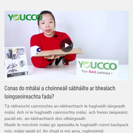
Conas do mhálaí a choinneáil sábháilte ar bhealach
loingseoireachta fada?
Tá ráthaíocht cainníochta an-tábhachtach le haghaidh táirgeadh
málaí. Ach ní le haghaidh cainníochta málaí, ach freisin taispeáint,
pacáil etc. an-tábhachtach don olltáirgeadh.
Maidir le mórchóir málaí go speisialta le haghaidh roinnt backpack
mór, málaí taistil srl. An chuid is mó ama, roghnóimid