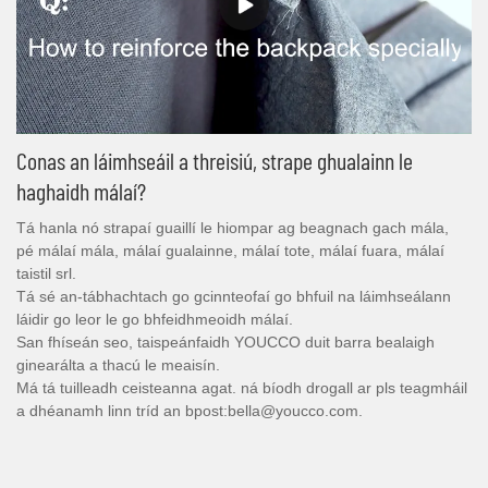
Conas an láimhseáil a threisiú, strape ghualainn le
haghaidh málaí?
Tá hanla nó strapaí guaillí le hiompar ag beagnach gach mála,
pé málaí mála, málaí gualainne, málaí tote, málaí fuara, málaí
taistil srl.
Tá sé an-tábhachtach go gcinnteofaí go bhfuil na láimhseálann
láidir go leor le go bhfeidhmeoidh málaí.
San fhíseán seo, taispeánfaidh YOUCCO duit barra bealaigh
ginearálta a thacú le meaisín.
Má tá tuilleadh ceisteanna agat. ná bíodh drogall ar pls teagmháil
a dhéanamh linn tríd an bpost:bella@youcco.com.