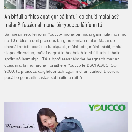
An bhfuil a fhios agat gur cá bhfuil do chuid málaí as?
málaí Prfessional monaróir-youcco léiríonn tú
Sa físeán seo, léiríonn Youcco- monaróir málaí gairmiúla níos mó
ná 10 mbliana duit próiseas táirgthe iomlán málaí, Málaí de
chineál ar bith cosúil le backpack, málaí tote, málaí taistil, málaí
siopadóireachta, málaí eagraí le haghaidh laethúil, taistil, baile,
spóirt nó lasmuigh . Tá a bpróiseas táirgthe beagnach mar an
gcéanna. Is monarcha fíoraithe é Youcco le BSCI AGUS ISO
9000, tá próiseas caighdeánach againn chun cáilíocht, soiléir,
pacáilte go maith, lastas sábháilte a ráthú.