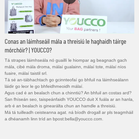
Conas an láimhseáil mála a threisiú le haghaidh táirge
mórchóir? | YOUCCO?
Tá strapes láimhseála nó guaillí le hiompar ag beagnach gach
mála, cibé mála droma, málaí gualainn, málaí tote, málaí níos
fuaire, málaí taistil srl.
Tá sé an-tábhachtach go gcinnteofaí go bhfuil na láimhseálann
láidir go leor le go bhfeidhmeoidh málaí.
Agus cad é an bealach chun a chinntiú? An bhfuil an costas ard?
San fhíseán seo, taispeánfaidh YOUCCO duit X fuála ar an hanla,
arb é an bealach is ginearálta chun an hamdle a threisiú.
Má tá tuilleadh ceisteanna agat. ná bíodh drogall ar pls teagmháil
a dhéanamh linn tríd an bpost:bella@youcco.com.