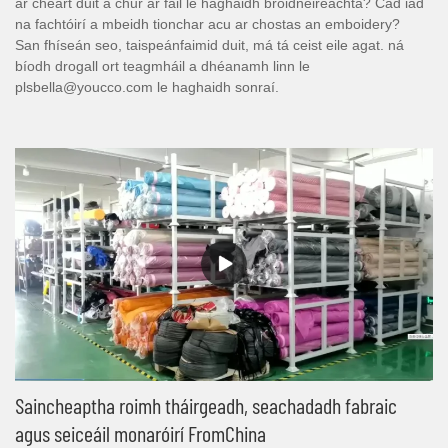
ar cheart duit a chur ar fáil le haghaidh bróidnéireachta? Cad iad
na fachtóirí a mbeidh tionchar acu ar chostas an emboidery?
San fhíseán seo, taispeánfaimid duit, má tá ceist eile agat. ná
bíodh drogall ort teagmháil a dhéanamh linn le
plsbella@youcco.com le haghaidh sonraí.
Saincheaptha roimh tháirgeadh, seachadadh fabraic
agus seiceáil monaróirí FromChina