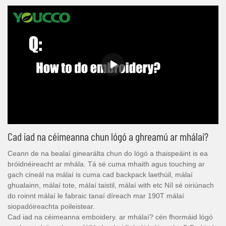
Cad iad na céimeanna chun lógó a ghreamú ar mhálaí?
Ceann de na bealaí ginearálta chun do lógó a thaispeáint is ea
bróidnéireacht ar mhála. Tá sé cuma mhaith agus touching ar
gach cineál na málaí is cuma cad backpack laethúil, málaí
ghualainn, málaí tote, málaí taistil, málaí with etc Níl sé oiriúnach
do roinnt málaí le fabraic tanaí díreach mar 190T málaí
siopadóireachta poileistear.
Cad iad na céimeanna emboidery. ar mhálaí? cén fhormáid lógó