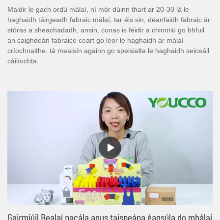
Maidir le gach ordú málaí, ní mór dúinn thart ar 20-30 lá le
haghaidh táirgeadh fabraic málaí, tar éis sin, déanfaidh fabraic ár
stóras a sheachadadh, ansin, conas is féidir a chinntiú go bhfuil
an caighdeán fabraice ceart go leor le haghaidh ár málaí
críochnaithe. tá meaisín againn go speisialta le haghaidh seiceáil
cáilíochta.
Gairmiúil Bealaí pacála agus taispeána éagsúla do mhálaí