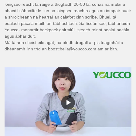
loingseoireacht farraige a thógfaidh 20-50 lá, conas na málaí a
phacáil sábháilte le linn na loingseoireachta agus an iompair nuair
a shroicheann na hearraí an calafort cinn scríbe. Bhuel, tá
bealach pacála maith an-tábhachtach. Sa físeán seo, tabharfaidh
Youcco- monaróir backpack gairmiúil isteach roinnt bealaí pacála
agus ábhar duit.
Má tá aon cheist eile agat, ná bíodh drogall ar pls teagmháil a
dhéanamh linn tríd an bpost:bella@youcco.com am ar bith.