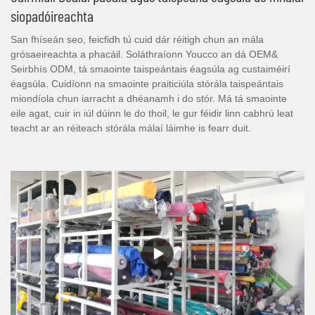
siopadóireachta
San fhíseán seo, feicfidh tú cuid dár réitigh chun an mála
grósaeireachta a phacáil. Soláthraíonn Youcco an dá OEM&
Seirbhís ODM, tá smaointe taispeántais éagsúla ag custaiméirí
éagsúla. Cuidíonn na smaointe praiticiúla stórála taispeántais
miondíola chun iarracht a dhéanamh i do stór. Má tá smaointe
eile agat, cuir in iúl dúinn le do thoil, le gur féidir linn cabhrú leat
teacht ar an réiteach stórála málaí láimhe is fearr duit.