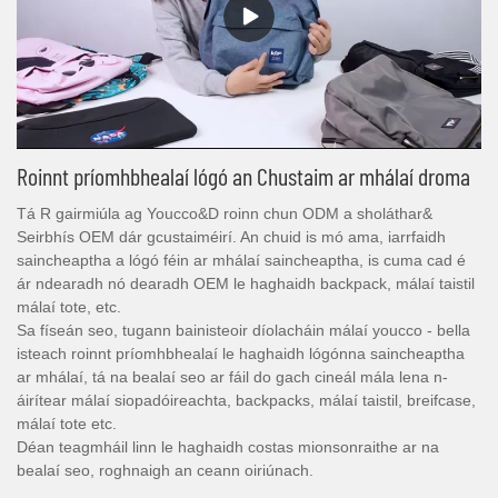
Roinnt príomhbhealaí lógó an Chustaim ar mhálaí droma
Tá R gairmiúla ag Youcco&D roinn chun ODM a sholáthar&
Seirbhís OEM dár gcustaiméirí. An chuid is mó ama, iarrfaidh
saincheaptha a lógó féin ar mhálaí saincheaptha, is cuma cad é
ár ndearadh nó dearadh OEM le haghaidh backpack, málaí taistil
málaí tote, etc.
Sa físeán seo, tugann bainisteoir díolacháin málaí youcco - bella
isteach roinnt príomhbhealaí le haghaidh lógónna saincheaptha
ar mhálaí, tá na bealaí seo ar fáil do gach cineál mála lena n-
áirítear málaí siopadóireachta, backpacks, málaí taistil, breifcase,
málaí tote etc.
Déan teagmháil linn le haghaidh costas mionsonraithe ar na
bealaí seo, roghnaigh an ceann oiriúnach.