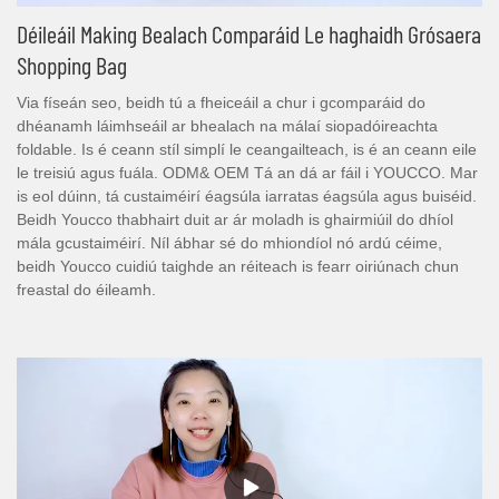
Déileáil Making Bealach Comparáid Le haghaidh Grósaera
Shopping Bag
Via físeán seo, beidh tú a fheiceáil a chur i gcomparáid do
dhéanamh láimhseáil ar bhealach na málaí siopadóireachta
foldable. Is é ceann stíl simplí le ceangailteach, is é an ceann eile
le treisiú agus fuála. ODM& OEM Tá an dá ar fáil i YOUCCO. Mar
is eol dúinn, tá custaiméirí éagsúla iarratas éagsúla agus buiséid.
Beidh Youcco thabhairt duit ar ár moladh is ghairmiúil do dhíol
mála gcustaiméirí. Níl ábhar sé do mhiondíol nó ardú céime,
beidh Youcco cuidiú taighde an réiteach is fearr oiriúnach chun
freastal do éileamh.