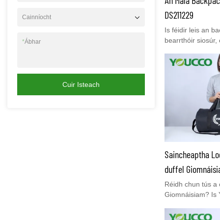
DS211229
Cainníocht
Is féidir leis an b
bearrthóir siosúr, 
*
Ábhar
triomadóirí gruaig
scuaba, buidéil sp
eile a stóráil, arb
gruagaireachta idé
Cuir Isteach
Bearbóir, féin-Bhe
gruagaire gairmiúi
Saincheaptha Log
duffel Giomnáisi
Réidh chun tús a 
Giomnáisiam? Is
dhéanamh a dhea
éasca. Maidir lei