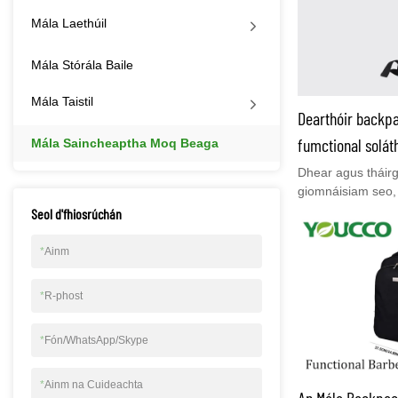
Mála Laethúil
Mála Stórála Baile
Mála Taistil
Dearthóir backpa
fumctional solá
Mála Saincheaptha Moq Beaga
Dhear agus tháir
giomnáisiam seo, 
spás seomra le ha
Seol d'fhiosrúchán
éadaí, fón, eochra
USB.Idir an dá li
*
Ainm
fáil ag YOUCCO, t
loingseoireacht a
*
R-phost
cheist agat, ná bí
dhéanamh linn tr
nó whatsapp: +8
*
Fón/WhatsApp/Skype
*
Ainm na Cuideachta
An Mála Backpac