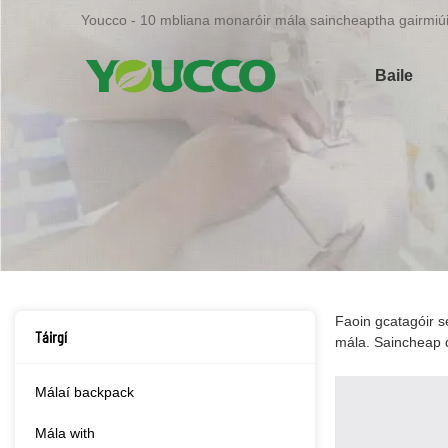
Youcco - 10 mbliana monaróir mála saincheaptha gairmiúil
Baile
Faoin gcatagóir se
Táirgí
mála. Saincheap 
Málaí backpack
Mála with