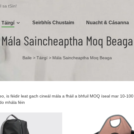
 sa tSín!
Seirbhís Chustaim
Nuacht & Cásanna
Táirgí
Mála Saincheaptha Moq Beaga
Baile
>
Táirgí
>
Mála Saincheaptha Moq Beaga
o, is féidir leat gach cineál mála a fháil a bhfuil MOQ íseal mar 10-100 r
do mhála féin