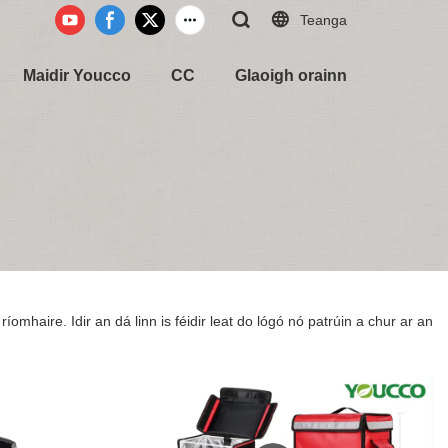
Teanga
Maidir Youcco
CC
Glaoigh orainn
íomhaire. Idir an dá linn is féidir leat do lógó nó patrúin a chur ar an