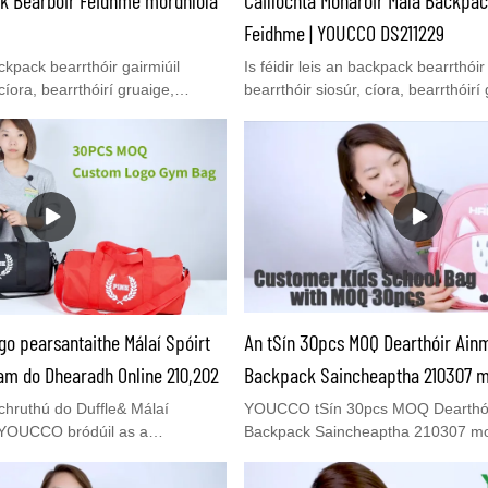
Feidhme | YOUCCO DS211229
ackpack bearrthóir gairmiúil
Is féidir leis an backpack bearrthóir
cíora, bearrthóirí gruaige,
bearrthóir siosúr, cíora, bearrthóirí
e, straighteners gruaige, cíora,
triomadóirí gruaige, straighteners g
raeála Rinn, agus uirlisí móra
scuaba, buidéil spraeála Rinn, agus
 é do backpack uirlis
eile a stóráil, arb é do backpack uirl
alach. Foirfe do thosaitheoirí
gruagaireachta idéalach. Foirfe do 
arbóir, dalta scoile Bearbóir,
Bearbóir, féin-Bhearbóir, dalta scoil
l!
gruagaire gairmiúil!
o pearsantaithe Málaí Spóirt
An tSín 30pcs MOQ Dearthóir Ain
am do Dhearadh Online 210,202
Backpack Saincheaptha 210307 mo
YOUCCO
chruthú do Duffle& Málaí
YOUCCO tSín 30pcs MOQ Dearthói
 YOUCCO bródúil as a
Backpack Saincheaptha 210307 mon
radh do lógó saincheaptha
YOUCCO, níos mó ná 10 mbliana ta
s an duffle saincheaptha& málaí
munufacturing málaíMála Íseal MO