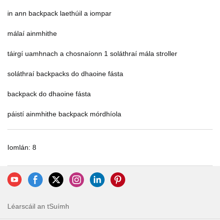
in ann backpack laethúil a iompar
málaí ainmhithe
táirgí uamhnach a chosnaíonn 1 soláthraí mála stroller
soláthraí backpacks do dhaoine fásta
backpack do dhaoine fásta
páistí ainmhithe backpack mórdhíola
Iomlán: 8
Léarscáil an tSuímh