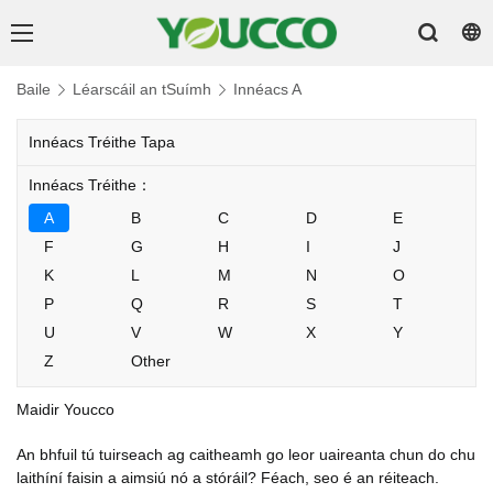
Baile
Léarscáil an tSuímh
Innéacs A
Innéacs Tréithe Tapa
Innéacs Tréithe：
A
B
C
D
E
F
G
H
I
J
K
L
M
N
O
P
Q
R
S
T
U
V
W
X
Y
Z
Other
Maidir Youcco
An bhfuil tú tuirseach ag caitheamh go leor uaireanta chun do chu
laithíní faisin a aimsiú nó a stóráil? Féach, seo é an réiteach.