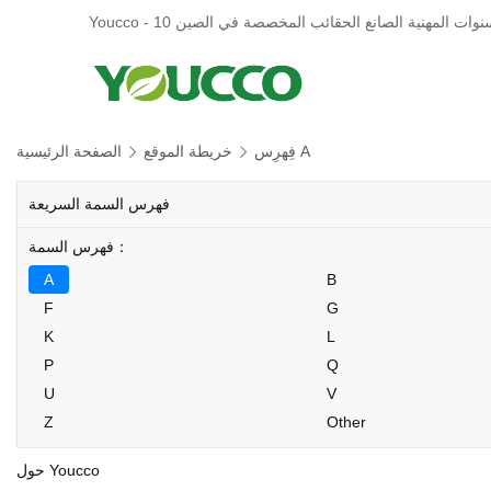
فِهرِس A
خريطة الموقع
الصفحة الرئيسية
فهرس السمة السريعة
فهرس السمة：
A
B
F
G
K
L
P
Q
U
V
Z
Other
حول Youcco