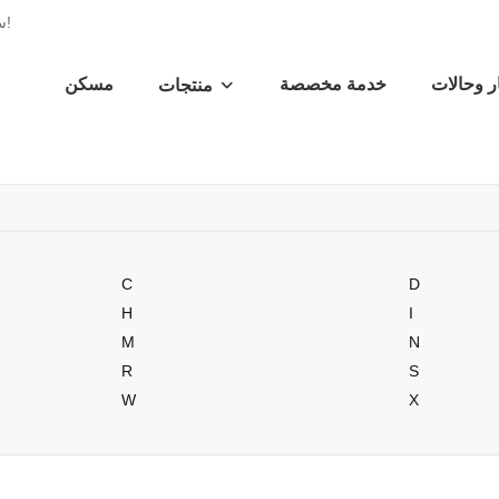
Youcco - 10 سنوات المهنية الصانع الحقائب المخصصة في الصين!
ر وحالات
خدمة مخصصة
مسكن
منتجات
C
D
H
I
M
N
R
S
W
X