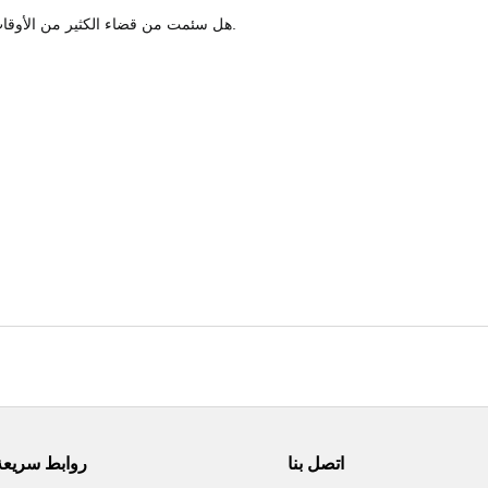
هل سئمت من قضاء الكثير من الأوقات للعثور على إكسسوارات الموضة الخاصة بك أو تخزينها؟ انظر ، ها هو الحل.
اتصل بنا
روابط سريعة