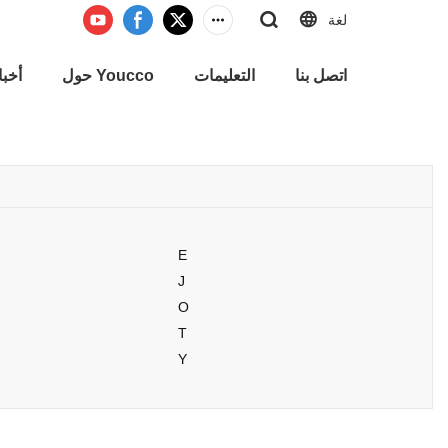
لغة
اتصل بنا
التعليمات
حول Youcco
أخبا
E
J
O
T
Y