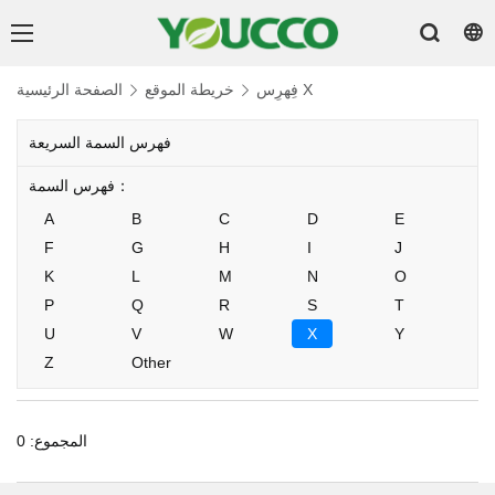
فِهرِس X
خريطة الموقع
الصفحة الرئيسية
فهرس السمة السريعة
فهرس السمة：
A
B
C
D
E
F
G
H
I
J
K
L
M
N
O
P
Q
R
S
T
U
V
W
X
Y
Z
Other
المجموع: 0