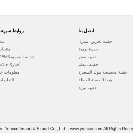
اتصل بنا
روابط سريعة
حقيبة تخزين المنزل
بيت
حقيبة يومية
منتجات
حقيبة سفر
OEM&خدمة التصميم
حقيبة منظم
أخبار& حالا
حقيبة مخصصة موك الصغيرة
معلومات عنا
هدية& حقيبة العطلة
التعليما
حقيبة تبريد
n Youcco Import & Export Co., Ltd. - www.youcco.com All Rights Rese