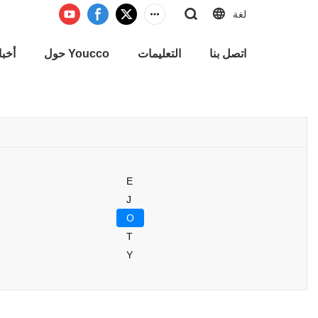
لغة
اتصل بنا
التعليمات
حول Youcco
أخبا
E
J
O
T
Y