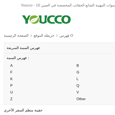
فِهرِس O
خريطة الموقع
الصفحة الرئيسية
فهرس السمة السريعة
فهرس السمة：
A
B
F
G
K
L
P
Q
U
V
Z
Other
حقيبة منظم السفر الأخرى