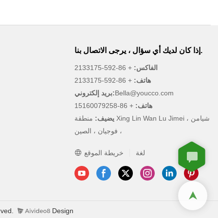
إذا كان لديك أي سؤال ، يرجى الاتصال بنا.
الفاكس:
+ 86-592-2133175
هاتف:
+ 86-592-2133175
Bella@youcco.com
بريد إلكتروني:
هاتف:
+ 86-15160079258
يضيف:
منطقة Xing Lin Wan Lu Jimei ، شيامن
، فوجيان ، الصين
لغة
خريطة الموقع
rved.
Design