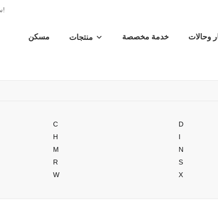
Youcco - 10 سنوات المهنية الصانع الحقائب المخصصة في الصين!
ر وحالات
خدمة مخصصة
مسكن
منتجات
C
D
H
I
M
N
R
S
W
X