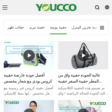
سفر
حقيبة تخزين المنزل
حقيبة يومية
حقيبة تبريد
حقائب ظهر
عالية الجودة حقيبة واق من
أفضل جودة عارضة حقيبة
المطر حقيبة السفر حقيبة
كروس بودي مع شعار مخصص
رياضية مع مقصورة الأحذية
220613 الشركة المصنعة | يوكو
تم تصميم هذه الحقيبة الكلاسيكية
أفضل حقيبة كروس غير رسمية مع
بالجملة- Youcco
عالية الجودة للصالة الرياضية / واق
شعار مخصص ، إنها نمط كلاسيكي
من المطر من قبل youcco.هناك
مع تصميم تخزين فائق يحرر يديك
حجرتان رئيسيتان ، واحدة للملابس
ويمكن حمله عبر صدرك. يتم إقران
وواحدة للأحذية.2 تحمل طرق حمل
تصميم الشريط الثابت سهل الضبط