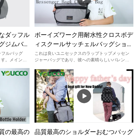
なダッフル
ボーイズワーク用耐水性クロスボデ
グジムバッ
ィスクールサッチェルバッグショル
oucco
ダーストラップ付きオフィスバッグ
ッフルバッグ
これは良いユニセックスのラップトップメッセン
ます。メインコ
ジャーバッグであり、彼への素晴らしいバレンタ
PMT90901
衣類用、もう1つ
インデーギフト、ボーイフレンド、夫へのギフ
の肩のための2
ト、パパ、兄弟、息子、孫へのギフトでもありま
〜3日の旅行に
す。仕事、大学、新学期、旅行、オフィス、ビジ
合は、plsは
ネスなどに最適です。学校のメッセンジャーバッ
さい：
グ、ビジネスラップトップバッグ、トラベルブリ
ンラインでお問い合わ
ーフケースバッグ、プロのラップトップケースな
どとして使用できます。Youccoにはまだ他のバッ
グがあります& バックパック。詳細については、
当社のWebサイトwww.youcco.comにアクセスして
ください。
質の最高の
品質最高のショルダーおむつバッグ