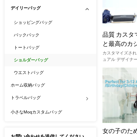
デイリーバッグ
ショッピングバッグ
品質 カスタマ
バックパック
と最高のカ
トートバッグ
クロス ボディ
カスタマイズされ
ュアル デザイナ
ショルダーバッグ
SiteLokiゆう
た収納デザインを
で、手を解放し、
ウエストバッグ
きます。調節しや
ホーム収納バッグ
と、YOUCCO
持ち運びに最適で
トラベルバッグ
ンポケットとアク
小さなMoqカスタムバッグ
女の子のための
お問い合わせを送信してください