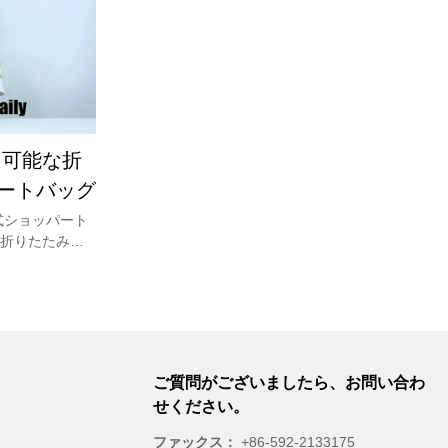
ポケットが1つ
デジタル遊牧民、またはプロのビジネスパーソン
ッチを使用した
であるかどうかにかかわらず、私たちのラップト
PPウェビング
ップバッグはあなたにとって賢い選択でしょう。
ドルは持ち運び
Youccoにはまだ他のバッグがあります& バックパ
めに前面にジ
ック。詳細については、当社のWebサイト
用のポケットが
www.youcco.comにアクセスしてください。
能なショルダー
用可能な折
0L * 5W *
ートバッグ
式ショッパート
折りたたみ式
包むことがで
布、コートポ
スに簡単に収
ん。それらを
すだけで、計
可能なショッ
ご質問がございましたら、お問い合わ
とができま
せください。
たみ式バッグがあ
ebサイト
ファックス：
+86-592-2133175