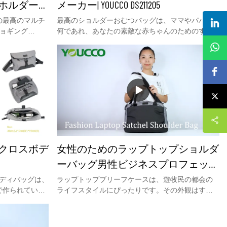
ホルダー&
メーカー| YOUCCO DS211205
ファクトリー
の最高のマルチ
最高のショルダーおむつバッグは、ママやパパが
ジョギング
何であれ、あなたの素敵な赤ちゃんのためのすべ
ルチウォーターボ
ての必需品を運ぶためにあなたが常に素晴らしい
& ジョギン
おむつ交換バッグを必要とすることを知っていま
ルダーは実用
す、そして私たちはあなたのためにすべてを持ち
にとっても最
運びできるシックな交換トートバッグを作りま
ーボトラーホ
す！忙しいお母さんとお父さんの生活がずっと楽
ダーストラッ
になります！必要なものをすべてこのオールイン
クロ留めの便利
ワンのおむつトートバッグに入れて行くだけ！
はまだ他のウォー
キャリア。詳細
co.comをご覧
クロスボデ
女性のためのラップトップショルダ
ーバッグ男性ビジネスプロフェッシ
ョナルのためのラップトップケース
ディバッグは、
ラップトップブリーフケースは、遊牧民の都会の
で作られていま
ライフスタイルにぴったりです。その外観はすっ
デザイン旅行通勤者とコンピュータ
ります。メイ
きりとしていて邪魔にならず、あらゆる場面で使
バッグブリーフケースワークショル
の内側、前面の
用でき、さまざまな個人的なスタイルと組み合わ
、ペンポケット
せて統合することができます。あなたが大学生、
ダーバッグ