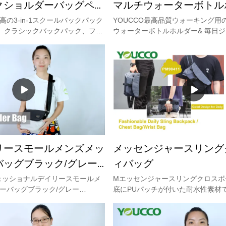
クショルダーバッグペン
マルチウォーターボトル
ト&男の子
毎日ジョギングPM90404
の3-in-1スクールバックパック
YOUCCO最高品質ウォーキング用
、クラシックバックパック、ファ
ウォーターボトルホルダー& 毎日
シルバッグ、実用的なコスボデ
PM90404工場、低MOQ最高のマ
in 1セットのスクールバッグ。バ
トルホルダーはウォーキング用です
3-in-1キッズスクールバッグ
グ、このウォーターボトルボトルホ
のポリエステル素材でできてお
的でクラシックなデザインです。誰
バックパック、学校として最適
高のマルチキャリーウェイウォータ
ルバッグ。女の子または男の子
ルダーで、軽量で調節可能なショル
ッズバックパック、ラップトッ
プ、1つのジッパーポケット、ベル
カジュアルトラベルデイパック
な小さなポーチです。 Youccoに
。 Youccoにはまだ他のキッズ
ターボトルホルダーがあります& 
ックがあります&3in1セットラン
については、ウェブサイトwww.youc
リースモールメンズメッ
メッセンジャースリング
いては、当社のWebサイト
ください。
.comにアクセスしてください。
バッグブラック/グレー
ィバッグ
ーカー
フェッショナルデイリースモールメ
Mエッセンジャースリングクロスボ
ーバッグブラック/グレー
底にPUパッチが付いた耐水性素材
カー、高品質、フルQCプロセス& 機
す。整理用のポケットがたくさんあ
を超えて、youccoバッグは生
ンポケットが1つ、複数のポケット
ッセンジャーバッグは小さいで
外側にジッパー付きポケットが1つ