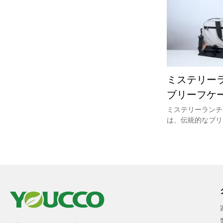
すが、電話、鍵、
持ち物を収納する
す。保護する防水
ーバッグは、無敵
たの生活を簡素化
ブサイトwww.yo
ミステリー
ブリーフケ
ートバッグ
ミステリーランチ
は、伝統的なブリ
して持ち運びPM
ルダーバッグ、そ
リーのための実用
す。ブリーフケー
能で、2つの調整
負荷に合わせて拡
ス拡張可能パック
行に最適です... 
ス、ラップトップ
細については、当社の