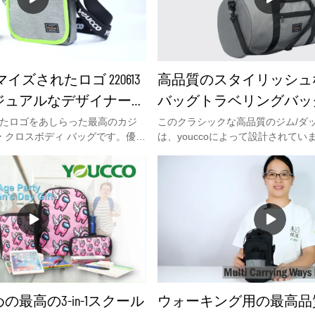
イズされたロゴ 220613
高品質のスタイリッシュ
ジュアルなデザイナー
バッグトラベリングバッ
 バッグ メーカー |
グ靴コンパートメント卸売-Y
たロゴをあしらった最高のカジ
このクラシックな高品質のジム/ダ
ー クロスボディ バッグです。優れ
は、youccoによって設計されてい
こ
備えたクラシックなスタイル
ンパートメントは2つあり、1つは
胸を横切って持ち運ぶことがで
は靴用です。トートとクロスボディ
すい固定ストラップのデザイン
つの持ち運び方法。毎日のジムや2
のロゴプリントが相まって、毎日の
最適です。このバッグに興味がある場
す。装備品の整理に役立つメイ
メールでお気軽にお問い合わせくだ
セサリーポケット。
bella@youcco.com またはオ
せください。
最高の3-in-1スクール
ウォーキング用の最高品