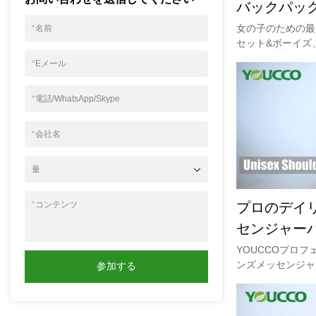
バックパッ
ケースセッ
女の子のための最高
*
名前
セット&ボーイズ
ンクショナルペン
*
Eメール
ィバッグを含む3 
ックパックセットの
*
電話/WhatsApp/Skype
は、耐久性と軽量
り、学校の毎日の
です。屋外トラベ
*
会社名
のランドセル、キ
プバックパック、
量
として使用できます
スクールバックパ
プロのデイ
*
コンテンツ
ドセル。詳細につ
www.youcco
センジャー
PM80923メ
YOUCCOプロ
ンズメッセンジャ
参加する
PM80923メー
器私たちが作る製品
き方です。このメ