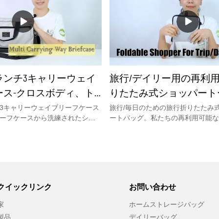
財布、ペンなどを含むすべての
が2つ、ジッパー付きのバッキング
のに十分なスペースがありま
です。スペシャルコーナー& PUパ
カバー付き。このメッセンジャ
ファッションデザイン。バッキング
のスタイルと多目的機能であな
はバッグを強化し、もう1つのハン
します。詳細については、ウェ
に便利です。お金やケッツなどのた
ucco.comをご覧ください。
ッパー付きポケットが1つ。ペン専
2つ。快適にするために取り外し可
ランチ3キャリーウェイ
旅行/デイリー用の再利
ストラップがあります。寸法：サイズ：3
19H cm
ース-クロスボディ、ト
りたたみ式ショッパート
、またはバックパックと
3キャリーウェイブリーフケース
旅行/毎日のための旅行折りたたみ
ーフケースから洗練されたショ
ートバッグ。私たちの再利用可能な
 80723
して究極の日常の都会的なキャ
バッグは、下部のジッパーで簡単に
的なバックパックまでありま
きます。これは、バックパック、財
スラップトップバッグは拡張可
ケット、または車のグローブボック
可能なプラスチックバックルが過
まるスペースをほとんど占有しませ
張します。3ウェイブリーフケー
別のジッパー式キャリーポーチに戻
は、学校、大学、ビジネス、旅
画外の旅行のためにいつでも再利用
クイックリンク
お問い合わせ
Youccoには、他のブリーフケー
ピングトートバッグを手に入れるこ
バッグがまだあります&事例...詳
す。Youccoにはまだ他の折りた
家
ホームストレージバッグ
Webサイトwww.youcco.com
ります。詳細については、当社のW
製品
デイリーバッグ