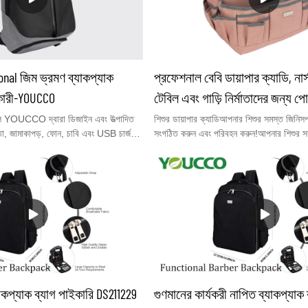
nal জিম ভ্রমণ ব্যাকপ্যাক
প্রফেশনাল বেবি ডায়াপার ক্যাডি, নার্সা
ারী-YOUCCO
টেবিল এবং গাড়ি নির্মাতাদের জন্য পোর
ক্যাডি সংগঠক
ুলি YOUCCO দ্বারা ডিজাইন এবং উত্পাদিত
শিশুর ডায়াপার ক্যাডিআপনার শিশুর সমস্ত জিনিসপত
ুতা, জামাকাপড়, ফোন, চাবি এবং USB চার্জ
সংগঠিত করুন এবং পরিবহন করুন!আপনার শিশুর সমস
়গা সহ মাল্টি ফাংশনাল ব্যাকপ্যাক।ইতিমধ্যে,
জিনিসগুলির জন্য একটি দুর্দান্ত সংযোজন, এই
সহ স্টক সরবরাহ করেছে, 5 দিনের মধ্যে
টোট ক্যাডি স্টোরেজ এবং সংগঠক শিশুর ডায়াপার,
।আপনার যদি কোন প্রশ্ন থাকে, pls মেইলের
শিশুর বিব, শিশুর খেলনা, প্যাসিফায়ার এবং আরও
োগাযোগ করতে দ্বিধা করবেন
পারে। মজবুত ক্যারি হ্যান্ডেল সহ, আপনি এই শিশুর
m অথবা হোয়াটসঅ্যাপ: +86
বাইরের কার্যকলাপ, বাড়িতে ব্যবহার বা ভ্রমণের জ
পারেন। এখন একটি ভাল উদ্ধৃতি এবং বিনামূল্যে ন
সাথে যোগাযোগ করুন.
যাকপ্যাক ব্যাগ পাইকারি DS211229
গুণমানের কার্যকরী নাপিত ব্যাকপ্যাক 