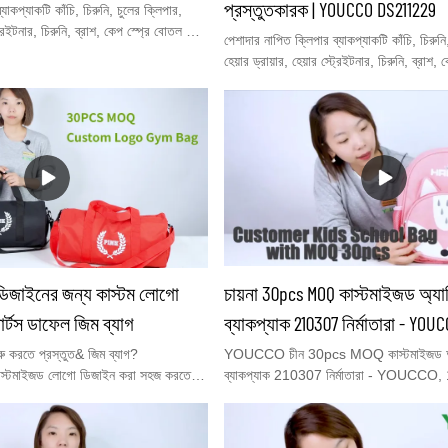
প্রস্তুতকারক | YOUCCO DS211229
যাকপ্যাকটি কাঁচি, চিরুনি, চুলের ক্লিপার,
্ট্রেইটনার, চিরুনি, ব্রাশ, কেপ স্প্রে বোতল এবং
পেশাদার নাপিত ক্লিপার ব্যাকপ্যাকটি কাঁচি, চিরুনি
ি সংরক্ষণ করতে পারে, যা আপনার আদর্শ
হেয়ার ড্রায়ার, হেয়ার স্ট্রেইটনার, চিরুনি, ব্রাশ
প্যাক। একজন শিক্ষানবিস নাপিত, স্ব-নাপিত,
অন্যান্য বড় সরঞ্জামগুলি সংরক্ষণ করতে পারে, যা
েশাদার হেয়ারড্রেসার জন্য উপযুক্ত！
হেয়ারড্রেসিং টুল ব্যাকপ্যাক। একজন শিক্ষানবিস 
নাপিত স্কুলের ছাত্র, পেশাদার হেয়ারড্রেসার জন
িজাইনের জন্য কাস্টম লোগো
চায়না 30pcs MOQ কাস্টমাইজড অ্য
োর্টস ডাফেল জিম ব্যাগ
ব্যাকপ্যাক 210307 নির্মাতারা - YOU
ু করতে প্রস্তুত& জিম ব্যাগ?
YOUCCO চীন 30pcs MOQ কাস্টমাইজড অ্য
টমাইজড লোগো ডিজাইন করা সহজ করতে
ব্যাকপ্যাক 210307 নির্মাতারা - YOUCCO, 
াফল জন্য& জিম ব্যাগ – আপনি যেকোনো স্টাইল
ব্যাগ তৈরির অভিজ্ঞতা30pcs MOQ কাস্টমাইজ
দের সম্পূর্ণ সংগ্রহ দেখতে পারেন। একবার
ব্যাকপ্যাক সহ নিম্ন MOQ ব্যাগ, আমরা কম
ে পেলে, আমাদের সাথে যোগাযোগ করুন এবং
ব্যাগের উপর যেকোনো লোগো প্রিন্ট করতে পারি। এট