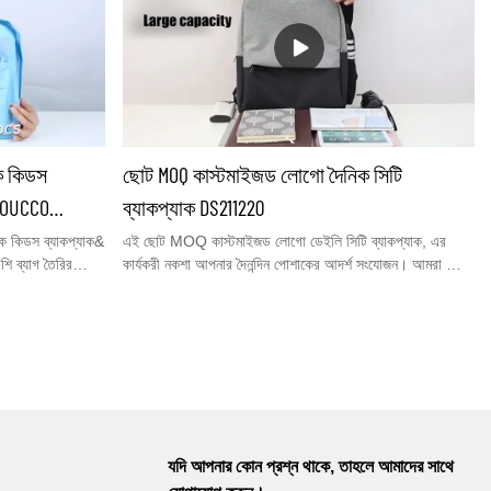
একটি কম moq ব্যাগ
ফোল্ডেবল ট্রাভেল ব্যাগ, শপিং ব্যাগ, ক্যানভাস ব্যাগ ইত্যাদি ছাড়াও
ার রেফারেন্সের
আপনার পছন্দের জন্য আরও অনেক কাস্টম ব্যাগ রয়েছে।…আপনি
ব্যাকপ্যাক প্রদান
আমাদের বিশেষ কাস্টমাইজড এলাকায় সমস্ত আইটেম চেক করতে
র ওয়েবসাইট
পারেন.YOUCCO চীন আপনার নিজস্ব কাস্টম ব্যক্তিগতকৃত
ডিজাইন& এমব্রয়ডারি করা ব্যাকপ্যাক 210204 নির্মাতারা-
YOUCCO,low MOQ
িক কিডস
ছোট MOQ কাস্টমাইজড লোগো দৈনিক সিটি
 YOUCCO
ব্যাকপ্যাক DS211220
 কিডস ব্যাকপ্যাক&
এই ছোট MOQ কাস্টমাইজড লোগো ডেইলি সিটি ব্যাকপ্যাক, এর
 ব্যাগ তৈরির
কার্যকরী নকশা আপনার দৈনন্দিন পোশাকের আদর্শ সংযোজন। আমরা ছোট
 ছেলেদের জন্য&
MOQ 30pcs সহ ব্যাগে আপনার লোগো যোগ করতে পারি। এটি
 বাচ্চাদের জন্য সেরা
আপনার কোম্পানি ফাইল বা ব্র্যান্ড প্রচারের জন্য বেশ ভাল উপায়।
যাক যাতে
আপনি আমাদের আপনার নকশা পাঠাতে পারেন এবং আমরা 24 ঘন্টার
ধাজনক পাশের জলের
মধ্যে আপনার পূর্বরূপের জন্য একটি বিন্যাস তৈরি করতে পারি।
শিশুদের ব্যাগ
আমাদের ওয়েবসাইট
বাগতম।
যদি আপনার কোন প্রশ্ন থাকে, তাহলে আমাদের সাথে