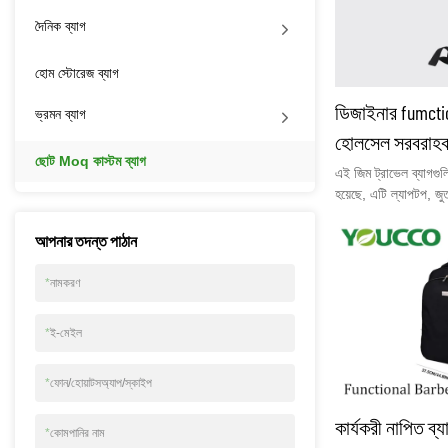
দৈনিক ব্যাগ
হোম স্টোরেজ ব্যাগ
ডিজাইনার fumctio
ভ্রমন ব্যাগ
হোলসেল সরবরাহক
ছোট Moq কাস্টম ব্যাগ
এই জিম ট্রাভেল ব্যাগগ
হয়েছে, এটি ল্যাপটপ, জ
পোর্টের জন্য প্রশস্ত জায
YOUCCO MOQ 5 পিসি 
আপনার তদন্ত পাঠান
ড্রপ-শিপিং সমর্থন করে
মাধ্যমে আমাদের সাথে য
*
নামকরণ
না:bella@youcco.co
15160079258
*
ই-মেইল
*
ফোন/হোয়াটসঅ্যাপ/স্কাইপ
কার্যকরী নাপিত ব্
*
কোমপানির নাম