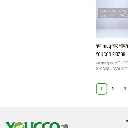
আমরা আপনার পূর্বরূপের
বাকি যত্ন নেব: আপনার ড
হবে, প্যাকেজ করা হবে
সাহায্য করার জন্য সবই 
কম moq সহ পাইকারি
YOUCCO 210308
কম moq সহ YOUCCO পা
210308 - YOUCCO, উচ্
সরঞ্জামচায়না কম MOQ 
টেকসই পলিয়েস্টার দিয
আপনি যা চান তা মুদ্রণ 
1
2
3
ব্যাকপ্যাক, এটি একটি অ
আপনার পছন্দের জন্য অন্
জন্য আপনাকে স্বাগত জা
দ
আমি