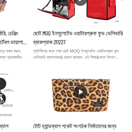
রি, চেঞ্জিং
ছোট MOQ ইনসুলেটেড ওয়াটারপ্রুফ ফুড ডেলিভারি
্টেবল ডায়াপার
ব্যাকপ্যাক 211227
্র সঞ্চয় করুন,
প্রতিদিনের জন্য সেরা ছোট MOQ ইনসুলেটেড ওয়াটারপ্রুফ ফুড
্ত প্রয়োজনীয়
ডেলিভারি ব্যাকপ্যাক& ভ্রমণ ব্যবহার. এই পিজা&খাদ্য বিতরণ
 YOUCCO ডায়াপার
ব্যাকপ্যাক উত্তাপ জলরোধী নকশা হয়. এটি খাদ্য এবং পানীয় বিতরণ
 বোতল, শিশুর মোছা,
করতে পারে, তাপ-সিল করা অ্যালুমিনিয়াম ফয়েল আস্তরণের সাথে
 অনেক কিছু রাখতে
পিভিসি জাল ফ্যাব্রিক যা তাদের দীর্ঘ সময়ের জন্য তাজা, উষ্ণ এবং ঠান্ডা
 ডায়াপার ক্যাডিটি
রাখে। অবসর সময়ে বাইরের ক্রিয়াকলাপ বা পেশাদারদের জন্য উপযুক্ত
ন্য ব্যবহার করতে
যারা Uber Eats, DoorDash, Postmates, Grubhub বা
মুনা জন্য আমাদের
ক্যাটারিং-এ কাজ করেন... Youcco এর এখনও অন্যান্য ইনসুলেটেড
ফুড ডেলিভারি ব্যাকপ্যাক রয়েছে, আরও বিস্তারিত জানার জন্য
আপনাকে আমাদের ওয়েবসাইট www.youcco.com এ যেতে স্বাগত
জানাই
ব্যাগ
টোট হ্যান্ডব্যাগ পকেট সংগঠক নির্মাতাদের জন্য