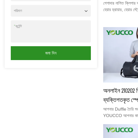
পেশাদার নাপিত ক্লিপার ব্
হেয়ার ড্রায়ার, হেয়ার স
পরিমাণ
অন্যান্য বড় সরঞ্জামগুল
হেয়ারড্রেসিং টুল ব্যাক
*
কন্টেন্ট
নাপিত স্কুলের ছাত্র, প
জমা দিন
অনলাইন 210202 ড
ব্যক্তিগতকৃত স্প
আপনার Duffle তৈরি শুর
YOUCCO আপনার কাস্
পেরে গর্বিত। কাস্টম ড
বেছে নিতে পারেন বা আমা
আপনি সঠিক পণ্যটি খুঁজ