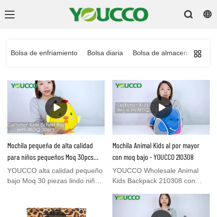
s
Bolsa de enfriamiento
Bolsa diaria
Bolsa de almacenamiento p
Mochila pequeña de alta calidad
Mochila Animal Kids al por mayor
para niños pequeños Moq 30pcs
con moq bajo - YOUCCO 210308
para niños& Chicas al por mayor
YOUCCO alta calidad pequeño
YOUCCO Wholesale Animal
210309
bajo Moq 30 piezas lindo niños
Kids Backpack 210308 con
mochila para niños& Niñas
moq bajo - YOUCCO, alta
210309 Venta al por mayor -
calidad, proceso completo de
Importación de Xiamen
control de calidad&