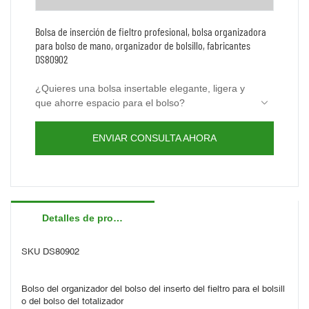
Bolsa de inserción de fieltro profesional, bolsa organizadora
para bolso de mano, organizador de bolsillo, fabricantes
DS80902
¿Quieres una bolsa insertable elegante, ligera y
que ahorre espacio para el bolso?
Este producto es tu mejor opción.
El color no se transferirá al forro del bolso y el
ENVIAR CONSULTA AHORA
material de fieltro brindará protección al forro del
bolso.
Tamaño pequeño, adecuado para mochilas
pequeñas y medianas, el mejor equipo para el
trabajo diario.
Hecho de fieltro premium de 3 mm, liviano pero
resistente para mantener su bolso/bolso/cartera
Detalles de producto
en forma y sus pertenencias bien organizadas.
Esta bolsa organizadora con 4 bolsillos pequeños
en el lateral, en la que puedes poner gafas de
sol, pintalabios, llaves y pañuelos.
Contáctenos para obtener una muestra gratis
SKU DS80902
ahora.
Bolso del organizador del bolso del inserto del fieltro para el bolsill
o del bolso del totalizador