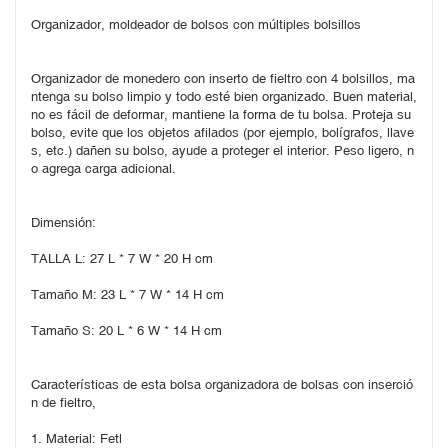
Organizador, moldeador de bolsos con múltiples bolsillos
Organizador de monedero con inserto de fieltro con 4 bolsillos, ma
ntenga su bolso limpio y todo esté bien organizado. Buen material, 
no es fácil de deformar, mantiene la forma de tu bolsa. Proteja su 
bolso, evite que los objetos afilados (por ejemplo, bolígrafos, llave
s, etc.) dañen su bolso, ayude a proteger el interior. Peso ligero, n
o agrega carga adicional.
Dimensión:
TALLA L: 27 L * 7 W * 20 H cm
Tamaño M: 23 L * 7 W * 14 H cm
Tamaño S: 20 L * 6 W * 14 H cm
Características de esta bolsa organizadora de bolsas con inserció
n de fieltro,
1. Material: Fetl