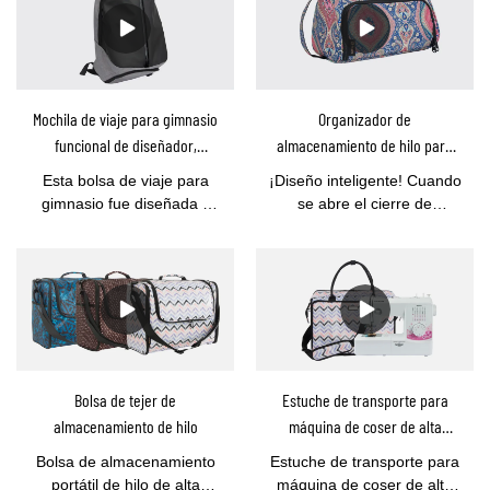
Mochila de viaje para gimnasio
Organizador de
funcional de diseñador,
almacenamiento de hilo para
proveedores al por mayor-
tejer, bolsa de almacenamiento
Esta bolsa de viaje para
¡Diseño inteligente! Cuando
YOUCCO
para tejer, soporte para hilo de
gimnasio fue diseñada y
se abre el cierre de
transporte-YOUCCO
producida por YOUCCO, es
cremallera frontal, el panel
una mochila multifuncional
posterior de PVC
con espacio amplio para
transparente le permite ver
computadora portátil,
los colores del hilo de
zapatos, ropa, teléfono,
algodón rápidamente.Esta
llaves y puerto de carga
bolsa para tejer de
USB.Mientras tanto,
almacenamiento de hilo
YOUCCO tiene stock
consta de 1 compartimento
Bolsa de tejer de
Estuche de transporte para
suministrado con MOQ 5
principal para almacenar 9
almacenamiento de hilo
máquina de coser de alta
piezas, admite envío directo
ovillos de aproximadamente
calidad, bolsa para máquina de
dentro de los 5 días.Si tiene
130 yardas de hilos de
Bolsa de almacenamiento
Estuche de transporte para
coser para viajar DS200107 al
alguna pregunta, por favor
algodón, 1 bolsillo grande
portátil de hilo de alta
máquina de coser de alta