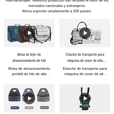
internacionales. Nuestros productos han recibido el favor de los
mercados nacionales y extranjeros.
Ahora exportan ampliamente a 200 países.
Bolsa de tejer de
Estuche de transporte para
almacenamiento de hilo
máquina de coser de alta
calidad, bolsa para máquina de
Bolsa de almacenamiento
Estuche de transporte para
coser para viajar DS200107 al
portátil de hilo de alta
máquina de coser de alta
por mayor
capacidadEsta bolsa de
calidad YOUCCO, bolsa
tejer de almacenamiento de
para máquina de coser
hilo con gran capacidad
para viajar DS200107 al por
para tejedores ávidos,
mayorEste bolso de mano
principiantes de ganchillo,
para máquina de coser le
entusiastas del tejido.Tome
permite llevar su máquina
esta bolsa de
de coser dondequiera que