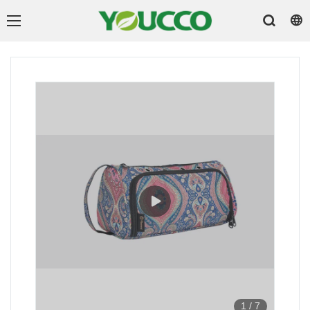
1
/
7