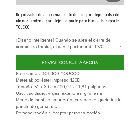
Organizador de almacenamiento de hilo para tejer, bolsa de
almacenamiento para tejer, soporte para hilo de transporte-
YOUCCO
¡Diseño inteligente! Cuando se abre el cierre de
cremallera frontal, el panel posterior de PVC
transparente le permite ver los colores del hilo de
Esta bolsa para tejer de almacenamiento de hilo
algodón rápidamente.
consta de 1 compartimento principal para
ENVIAR CONSULTA AHORA
almacenar 9 ovillos de aproximadamente 130
¡Fácil de cargar! Un asa de transporte en el
yardas de hilos de algodón, 1 bolsillo grande en
lateral es conveniente para llevarlo en la mano o
Fabricante：BOLSOS YOUCCO
la parte posterior& 1 bolsillo frontal para
llevarlo en el brazo. Fácil de tejer en cualquier
Material: poliéster impreso 420D.
organizar agujas de tejer, tijeras, ganchillos y
lugar.
Tamaño: 51 x 30 cm / 20,07 x 11,81 pulgadas
otras herramientas de tejido de hasta 10
Uso: uso diario, viajes, exteriores. gimnasia
pulgadas.
Modo de logotipo: impresión, bordado, etiqueta tejida,
parche de goma, etc.
Personalización： Aceptar personalización