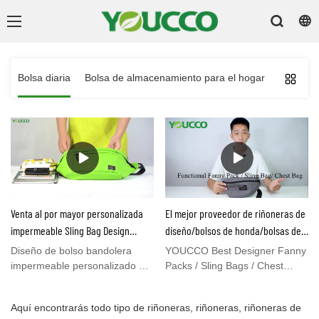
o
Bolsa diaria
Bolsa de almacenamiento para el hogar
Bolsa de
Venta al por mayor personalizada
El mejor proveedor de riñoneras de
impermeable Sling Bag Design
diseño/bolsos de honda/bolsas de
DS220612
pecho PM80916
Diseño de bolso bandolera
YOUCCO Best Designer Fanny
impermeable personalizado al
Packs / Sling Bags / Chest
por mayor, aunque es de
Bags Proveedor, alta calidad,
tamaño pequeño, tiene una
proceso completo de control de
Aquí encontrarás todo tipo de riñoneras, riñoneras, riñoneras de
gran capacidad y es liviano
calidad& equiposEsta riñonera