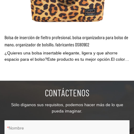
Bolsa de inserción de fieltro profesional, bolsa organizadora para bolso de
mano, organizador de bolsillo, fabricantes DS80902
¿Quieres una bolsa insertable elegante, ligera y que ahorre
espacio para el bolso?Este producto es tu mejor opción.El color
no se transferirá al forro del bolso y el material de fieltro brindará
protección al forro del bolso.Tamaño pequeño, adecuado para
mochilas pequeñas y medianas, el mejor equipo para el trabajo
diario.Hecho de fieltro premium de 3 mm, liviano pero resistente
CONTÁCTENOS
para mantener su bolso/bolso/cartera en forma y sus
pertenencias bien organizadas.Esta bolsa organizadora con 4
bolsillos pequeños en el lateral, en la que puedes poner gafas de
Sólo díganos sus requisitos, podemos hacer más de lo que
sol, pintalabios, llaves y pañuelos.Contáctenos para obtener una
pueda imaginar.
muestra gratis ahora.
Nombre