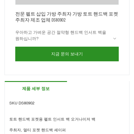
전문 펠트 삽입 가방 주최자 가방 토트 핸드백 포켓
주최자 제조 업체 DS80902
우아하고 가벼운 공간 절약형 핸드백 인서트 백을
원하십니까?
이 제품은 최고의 선택입니다.
색상이 가방 라이너로 옮겨지지 않으며 펠트 소재
지금 문의 보내기
가 핸드백 라이너를 보호합니다.
중소형 백팩에 적합한 작은 사이즈로 일상 업무에
최적의 장비입니다.
프리미엄 3mm 펠트로 제작되어 가벼우면서도 튼
튼하여 핸드백/토트백/지갑의 형태를 유지하고 소
제품 세부 정보
지품을 잘 정리할 수 있습니다.
측면에 4개의 작은 주머니가 있는 오거나이저 백으
로 선글라스, 립스틱, 열쇠, 티슈를 넣을 수 있습니
다.
지금 무료 샘플을 받으려면 저희에게 연락하십시
SKU DS80902
오.
토트 핸드백 포켓용 펠트 인서트 백 오거나이저 백
주최자, 멀티 포켓 핸드백 셰이퍼