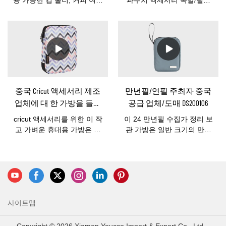
토트, 여행 음료 홀더 및 커피
어 제조 업체를 위한 보관 가
음료 배달 가방의 기능을 합
방 FromChina, 좋은 가격 및
니다. 음료 배달, 쇼핑, 휴일,
선택을 위한 몇 십 디자인, 저
피크닉, 파티, 뒷담화, 가족
희에게 연락하십시오!이 목
모임, 바베큐 등에 적합합니
발 액세서리 보관 가방은 표
다.로고를 넣거나 디자인에
준 목발에 맞습니다! 당신의
따라 가방을 변경하거나 가
선택을 위한 여러 색상.심플
방을 사용자 정의할 수 있습
하고 스타일리시한 방수 폴
중국 Cricut 액세서리 제조
만년필/연필 주최자 중국
니다. 자세한 내용은 당사에
리에스터 소재로 제작된 내
업체에 대 한 가방을 들고
공급 업체/도매 DS200106
문의하십시오.
구성이 뛰어나고 가벼운 이
방수 더블 레이어 구성 케
목발은 보편적으로 사용하기
cricut 액세서리를 위한 이 작
이 24 만년필 수집가 정리 보
이스-YOUCCO
에 적합합니다.
고 가벼운 휴대용 가방은 핸
관 가방은 일반 크기의 만년
드백의 공간을 너무 많이 차
필, 수성펜, 볼펜, 젤 펜 등을
지하지 않으면서 모든 것을
정리하기에 적합하며 안전하
제자리에 보관합니다. 크리
게 보관하십시오.양쪽에 12
컷 액세서리를 먼지로부터
개의 펜을 삽입할 수 있는 24
보호할 뿐만 아니라, 공예를
개의 스트랩이 있는 2층 디자
위해 운반하거나 이동하고
인. 내부 탄성 고리는 만년필
사이트맵
보관하기 위해 정리하는 것
을 안전하게 고정합니다. 기
이 편리합니다. 공예 애호가
타 작은 물건을 보관할 수 있
를 위한 훌륭한 선물입니다.
는 1개의 지퍼 메쉬 포켓. 여
Copyright © 2026 Xiamen Youcco Import & Export Co., Ltd. -