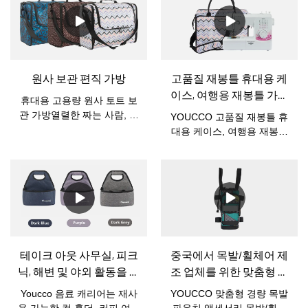
다기능 백팩입니다.한편,
야드의 면사로 된 9개의 타래
YOUCCO는 MOQ 5 PC와
를 보관할 수 있는 1개의 메
함께 공급된 재고를 보유하
인 수납공간과 뒷면에 1개의
고 있으며 5일 이내에 드롭
큰 포켓으로 구성되어 있습
배송을 지원합니다.질문이
니다.& 최대 10인치 뜨개질
원사 보관 편직 가방
고품질 재봉틀 휴대용 케
있는 경우 pls는 주저하지 말
바늘, 가위, 크로셰 후크 및
이스, 여행용 재봉틀 가방
고 메일을 통해 문의하십시
기타 뜨개질 도구를 정리할
휴대용 고용량 원사 토트 보
DS200107 도매
오.bella@youcco.com 또는
수 있는 전면 포켓 1개.휴대
관 가방열렬한 짜는 사람, 코
YOUCCO 고품질 재봉틀 휴
Whatsapp: +86
가 간편! 측면에 손잡이가 있
바늘 뜨개질 초심자, 뜨개질
대용 케이스, 여행용 재봉틀
15160079258
어 손에 들거나 팔에 걸 수 있
열광자를 위한 큰 수용량을
가방 DS200107 도매이 재봉
어 편리합니다. 어디서나 쉽
가진 이 털실 저장 뜨개질 부
틀 토트 백을 사용하면 이동
게 뜨개질.
대.이 원사 보관 가방을 가지
중에도 재봉틀을 스타일리시
고 어디에서나 뜨개질을 즐
하고 간편하게 휴대할 수 있
기십시오.
습니다. 아름다운 외부 내구
성 소재는 외관이 훌륭하고
견고합니다. 이 가방에는 튼
튼한 손잡이, 액세서리 주머
테이크 아웃 사무실, 피크
중국에서 목발/휠체어 제
니, 넉넉한 공간 등 여행용 재
닉, 해변 및 야외 활동을 위
조 업체를 위한 맞춤형 경
봉틀이 필요로 하는 모든 견
한 맞춤형 재사용 가능한
량 목발 파우치 액세서리
고한 기능이 있습니다.
Youcco 음료 캐리어는 재사
YOUCCO 맞춤형 경량 목발
음료 홀더 중국
보관 가방
용 가능한 컵 홀더, 커피 여행
파우치 액세서리 목발/휠체