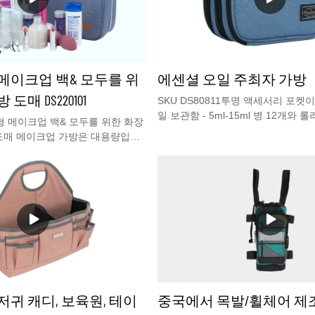
메이크업 백& 모두를 위
에센셜 오일 주최자 가방
도매 DS220101
SKU DS80811투명 액세서리 포켓
일 보관함 - 5ml-15ml 병 12개와 
형 메이크업 백& 모두를 위한 화장
할 수 있는 에센셜 오일 운반 케이스 
 도매 메이크업 가방은 대용량입니
중 에센셜 오일 정리 가방에센셜 오
 로고 화장품 가방 이 행잉 세면도
는 고밀도 폴리에스터 표면과 두꺼운
칸막이가 있어 정리가 매우 쉽습니
감으로 제공되어 에센셜 오일을 손
나 샴푸를 찾기 위해 세면도구 가방
합니다. 에센셜 오일 보관함은 손에
좋아하는 사람이 어디 있겠습니까?
일상적인 토트백이나 여행 가방에 넣
 않습니다! 별도의 수납 공간이
3-레이어 에센셜 오일 오거나이저 백
화장품을 모두 보관할 수 있으며
는 이중 지퍼가 있습니다. 중간 층에
회전 고리를 사용하면 어디든 걸 수 있
여행할 때 욕실에 쉽게 걸 수 있습니
습니다. Youcco는 여전히 다른 맞
운반 케이스는 5ml-15ml 병 12개와
 가방을 보유하고 있습니다. 자세
담을 수 있습니다. 탄성 스트랩은 각
oucco.com 웹사이트를 방문하는
잡고 떨어지지 않도록 합니다.치수:19L
저귀 캐디, 보육원, 테이
중국에서 목발/휠체어 제