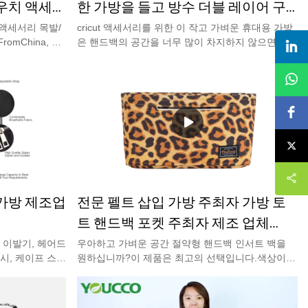
우치 액세서
한 가방을 들고 방수 더블 레이어 구
성 케이스-YOUCCO
 액세서리 목발/
cricut 액세서리를 위한 이 작고 가벼운 휴대용 가방
omChina, 좋
은 핸드백의 공간을 너무 많이 차지하지 않으면서
, 저희에게 연락
모든 것을 제자리에 보관합니다. 크리컷 액세서리를
방은 표준 목발
먼지로부터 보호할 뿐만 아니라, 공예를 위해 운반
러 색상.심플하
하거나 이동하고 보관하기 위해 정리하는 것이 편리
재로 제작된 내
합니다. 공예 애호가를 위한 훌륭한 선물입니다.맞
보편적으로 사용
춤형 로고 또는 패턴을 환영합니다. 지금 무료 샘플
을 받으려면 저희에게 연락하십시오.
가방 제조업
전문 펠트 삽입 가방 주최자 가방 토
트 핸드백 포켓 주최자 제조 업체
DS80902
 이발기, 헤어드
우아하고 가벼운 공간 절약형 핸드백 인서트 백을
시, 케이프 스프
원하십니까?이 제품은 최고의 선택입니다.색상이
 수 있어 이상적
가방 라이너로 옮겨지지 않으며 펠트 소재가 핸드백
발사, 셀프 이발
라이너를 보호합니다.중소형 백팩에 적합한 작은 사
적합합니다!
이즈로 일상 업무에 최적의 장비입니다.프리미엄