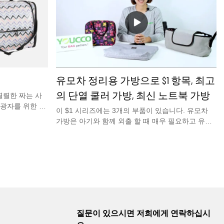
3mm 펠트로 제작되어 가벼우면서도 튼튼하여 핸드
백/토트백/지갑의 형태를 유지하고 소지품을 잘 정
리할 수 있습니다.측면에 4개의 작은 주머니가 있는
오거나이저 백으로 선글라스, 립스틱, 열쇠, 티슈를
넣을 수 있습니다.지금 무료 샘플을 받으려면 저희
에게 연락하십시오.
유모차 정리용 가방으로 $1 항목, 최고
의 단열 쿨러 가방, 최신 노트북 가방
열렬한 짜는 사
열광자를 위한 큰
이 $1 시리즈에는 3개의 부품이 있습니다. 유모차
부대.이 원사 보
가방은 아기와 함께 외출 할 때 매우 필요하고 유용
을 즐기십시오.
합니다. 귀하의 필요에 맞는 완벽한 단열 피크닉 쿨
러 백. 비즈니스를 위한 최고의 노트북 가방. 이 비디
오에서는 시장에서 가장 저렴한 가격으로 제공되는
최고의 가치를 지닌 유모차 오거나이저와 최고의 단
열 쿨러 백 및 노트북 가방을 볼 수 있습니다.
질문이 있으시면 저희에게 연락하십시