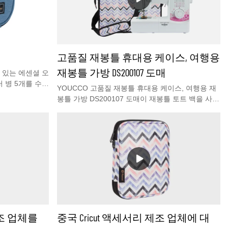
고품질 재봉틀 휴대용 케이스, 여행용
재봉틀 가방 DS200107 도매
이 있는 에센셜 오
롤러 병 5개를 수납
YOUCCO 고품질 재봉틀 휴대용 케이스, 여행용 재
- 후크가 있는 3
봉틀 가방 DS200107 도매이 재봉틀 토트 백을 사용
일 운반 케이스
하면 이동 중에도 재봉틀을 스타일리시하고 간편하
 패딩 벨벳 안
게 휴대할 수 있습니다. 아름다운 외부 내구성 소재
상으로부터 보호
는 외관이 훌륭하고 견고합니다. 이 가방에는 튼튼
 들고 다니거나
한 손잡이, 액세서리 주머니, 넉넉한 공간 등 여행용
기 쉽습니다.
재봉틀이 필요로 하는 모든 견고한 기능이 있습니
, 각 레이어에
다.
는 후크가 있어
다. 에센셜 오일
 롤러 병 5개를
 병을 안전하게
*8W*13H cm
조 업체를
중국 Cricut 액세서리 제조 업체에 대