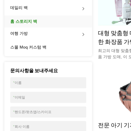
데일리 백
홈 스토리지 백
대형 맞춤형 
여행 가방
한 화장품 가방 
스몰 Moq 커스텀 백
최고의 대형 맞춤
품 가방 도매, 이
다. 최고의 맞춤형
구 가방의 모든 
문의사항을 보내주세요
다. 결국, 면도기
을 뒤지는 것을 
*
이름
우리는 확실히하지
많아 세면도구와 
*
이메일
XL 360⁰ 금속 
어 쉽게 꺼낼 수 있
춤형 로고 화장품
*
핸드폰/왓츠앱/스카이프
한 내용은 www.y
전문 아기 기
것을 환영합니다.
*
회사 이름