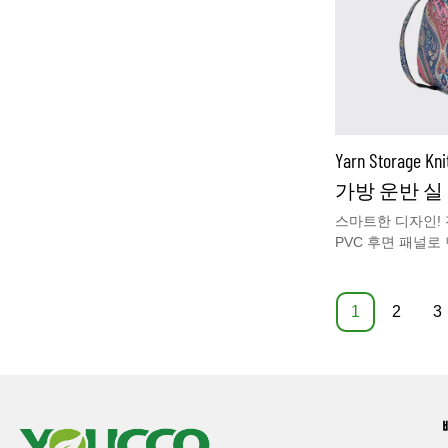
Yarn Storage 
가방 운반 실 홀
스마트한 디자인!
PVC 후면 패널로
있습니다!이 실 보
사로 된 9개의 타
납공간과 뒷면에 
1
2
3
니다.& 최대 10인
및 기타 뜨개질 도
개.휴대가 간편! 
팔에 걸 수 있어 