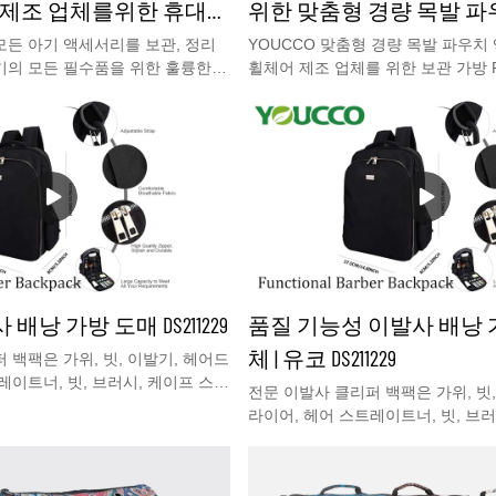
 제조 업체를위한 휴대용
위한 맞춤형 경량 목발 파
 주최자
리 보관 가방
모든 아기 액세서리를 보관, 정리
YOUCCO 맞춤형 경량 목발 파우치
기의 모든 필수품을 위한 훌륭한
휠체어 제조 업체를 위한 보관 가방 Fr
OUCCO 기저귀 토트 캐디 보관함
은 가격 및 선택을 위한 몇 십 디자인
기저귀, 젖병, 아기 물티슈, 아기
하십시오!이 목발 액세서리 보관 가
감, 젖꼭지 등을 제자리에 보관할
에 맞습니다! 당신의 선택을 위한 여
한 운반 손잡이로 이 아기 기저귀
고 스타일리시한 방수 폴리에스터 소
 가정 사용 또는 여행에 사용할 수
구성이 뛰어나고 가벼운 이 목발은 
좋은 견적과 무료 샘플을 받으려면
하기에 적합합니다.
시오.
배낭 가방 도매 DS211229
품질 기능성 이발사 배낭 
체 | 유코 DS211229
 백팩은 가위, 빗, 이발기, 헤어드
레이트너, 빗, 브러시, 케이프 스프
전문 이발사 클리퍼 백팩은 가위, 빗,
대형 도구를 보관할 수 있어 이상적
라이어, 헤어 스트레이트너, 빗, 브러
입니다. 초보자 이발사, 셀프 이발
레이 병 및 기타 대형 도구를 보관할
 전문 미용사에게 적합합니다!
인 미용 도구 배낭입니다. 초보자 이
사, 이발소 학생, 전문 미용사에게 