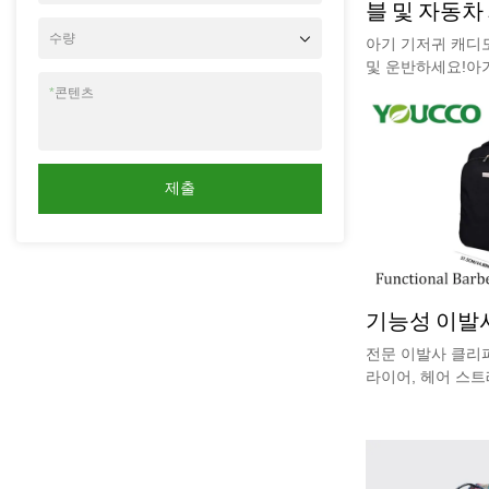
블 및 자동차
기저귀 캐디
수량
아기 기저귀 캐디
및 운반하세요!아
추가 기능인 이 Y
*
콘텐츠
및 정리함은 아기 
턱받이, 아기 장난
수 있습니다. 튼튼
캐디를 야외 활동,
제출
있습니다. 지금 
저희에게 연락하십
기능성 이발사 
전문 이발사 클리퍼
라이어, 헤어 스트
레이 병 및 기타 
인 미용 도구 배낭
사, 이발소 학생,