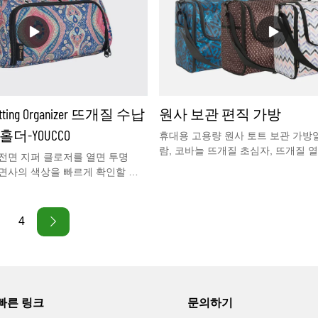
Knitting Organizer 뜨개질 수납
원사 보관 편직 가방
더-YOUCCO
휴대용 고용량 원사 토트 보관 가방
람, 코바늘 뜨개질 초심자, 뜨개질 
 전면 지퍼 클로저를 열면 투명
수용량을 가진 이 털실 저장 뜨개질 
 면사의 색상을 빠르게 확인할 수
관 가방을 가지고 어디에서나 뜨개질
관 편물 가방은 약 130야드의 면
래를 보관할 수 있는 1개의 메인 수
1개의 큰 포켓으로 구성되어 있습
4
치 뜨개질 바늘, 가위, 크로셰 후크
구를 정리할 수 있는 전면 포켓 1
측면에 손잡이가 있어 손에 들거나
편리합니다. 어디서나 쉽게 뜨개질.
빠른 링크
문의하기