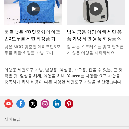
리할 수도 있습니다. 케이블, 여
여행 가방에 쉽게 휴대할 수 있
스킨 케어 제품, 화장품, 로션, 샴
행용 충전기... Youcco에는 여전
습니다.세트에 포함된 이 세면도
푸, 수건, 위생 용품 및 기타 필요
히 다른 맞춤형 여행 세면도구
구 가방의 무료 샘플을 지금 저
한 품목을 정리할 수 있습니다.
가방이 있습니다.&화장품 가방.
희에게 연락하십시오.
이 개인화 된 메이크업 백 주최
자세한 내용은 당사 웹사이트
자는 방수 및 내구성 PVC 소재
www.youcco.com을 방문해 주십
품질 낮은 MOQ 맞춤형 메이크
남여 공용 행잉 여행 세면 용
로 제작되었습니다. 장기간 사용
시오.
업&모두를 위한 화장품 가방
품 가방 세면 용품 화장품 여
하고 엎지름, 먼지 및 긁힘으로
도매 제조 업체 | 유코
행 가방
부터 항목을 보호합니다.
낮은 MOQ 맞춤형 메이크업&모
짐 싸는 스트레스는 잊고 번거롭
Youcco에는 여전히 다른 여행
두를 위한 화장품 가방 도매 시
지 않은 여행을 시작하세요. 이
주최자가 있습니다.&보관 가방.
장에 나와 있는 유사 제품과 비
행잉 세면도구 가방에 모든 수납
자세한 내용은 당사 웹사이트
교하여 성능, 품질, 외관 등에서
공간이 있어 정리가 간편합니다.
www.youcco.com을 방문해 주십
여행용 세면도구 가방, 남성용, 여성용, 가족용, 접을 수 있는, 큰 것,
비교할 수 없는 탁월한 이점이
결국, 면도기나 샴푸를 찾기 위
시오.
작은 것. 일상을 위해, 여행을 위해. Youcco는 다양한 요구 사항을
있으며 시장에서 좋은 평판을 얻
해 세면도구 가방을 뒤지는 것을
충족하기 위해 비용이 다른 다양한 세면도구 가방을 생산했습니다.
고 있습니다.YOUCCO는 과거
좋아하는 사람이 어디 있겠습니
제품의 결함을 요약하고 지속적
까? 우리는 확실히하지 않습니
으로 개선합니다. 그들을. Low
다! 6개 이상의 지퍼 포켓이 있어
MOQ 맞춤형 메이크업 사양&모
세면도구와 화장품을 모두 보관
두를 위한 화장품 가방 도매는
할 수 있으며 XL 360⁰ 금속 회전
귀하의 필요에 따라 사용자 정의
고리를 사용하면 쉽게 접근할 수
할 수 있습니다.최고의 맞춤형
있도록 어디든 걸 수 있습니다.
사이트맵
낮은 MOQ 메이크업&화장품 가