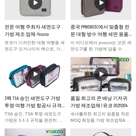
방의 모든 칸막이가 있어 정리가
며 시장에서 좋은 평판을 얻고
매우 쉽습니다. 결국, 면도기나
있습니다.YOUCCO는 과거 제품
샴푸를 찾기 위해 세면도구 가방
의 결함을 요약하고 지속적으로
을 뒤지는 것을 좋아하는 사람이
개선합니다. 작은 MOQ 사용자
전문 여행 주최자 세면도구
중국 PM80803C에서 맞춤형 전
어디 있겠습니까? 우리는 확실
정의 중국 PU 화장품 가방의 사
가방 제조 업체-Youcco
문 대형 방수 여행 세면 용품
히하지 않습니다! 별도의 수납
양&메이크업 가방은 필요에 따
가방 메이크업 세면 용품 가
공간이 많아 세면도구와 화장품
라 사용자 정의할 수 있습니다.
유코가 디자인한 대형 여행용 세
이 비디오에서 youcco는 모든 세
을 모두 보관할 수 있으며 XL
숙녀를 위한 제일 작은 MOQ 주
방 제조 업체
면도구 오거나이저 백으로, 가족
면도구를 한 가방에 담을 수 있
360⁰ 금속 회전 고리를 사용하면
문 중국 PU 화장용 부대& 남자,
용 세면도구를 수납할 수 있는
고 또한 작게 접어 수하물에 넣
어디든 걸 수 있어 쉽게 꺼낼 수
이 중국 PU 화장품 가방은 고전
넓은 공간입니다. 탈부착이 가능
을 수 있는 대형 접이식 세면도
있습니다. Youcco는 여전히 다
적인 스타일에 최고의 사용자 정
한 TSA 승인 작은 화장용 투명
구 가방을 보여줍니다.더 유사한
른 맞춤형 로고 화장품 가방을
의 로고가 인쇄된 ECO 친화적
스몰 백이 포함되어 있습니다.그
항목 또는 더 자세한 정보. Pls는
보유하고 있습니다. 자세한 내용
인 PU 화장품 가방입니다.&남성
것은 우리의 가장 인기있는 여행
우편으로 문
은 www.youcco.com 웹사이트를
용, 가볍고 빨 수 있으며 휴대 가
아이템 중 하나였습니다.당신이
의:bella@youcco.com
방문하는 것을 환영합니다.
능합니다. 맞춤형 여행 메이크업
그것에 관심이 있다면, pls는 메
3팩 TSA 승인 세면도구 가방
품질 최고의 큰 배낭 기저귀
가방은 아이 라이너, 립스틱과
일을 통해 저희에게 연락하는 것
투명 여행 가방 항공사 규격
가방 제조업체 | 유코 DS211204
같은 화장품 및 로션, 컨디셔너
을 망설이지 마십시
와 같은 스킨 케어 제품을 보관
가방 쿼트 사이즈 포장 정리
오:bella@youcco.com.
TSA 승인: TSA 투명 세면도구
숙녀를위한 최고의 맞춤형 작은
하거나 연필, 지우개와 같은 문
가방 DS81102
가방은 3-1-1 규칙을 완전히 준
MOQ 화장품 가방 제조업체& 남
구 용 펜 가방으로 사용하거나
수합니다. 쿼트 가방 크기: 7.48
성용, 이 더 큰 크기의 맞춤형 메
휴대폰과 같은 디지털 장치를 정
x 4.92 x 1.97인치, 토트백이나
이크업 백을 사용하면 크고 작은