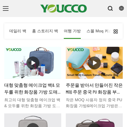
백
데일리 백
홈 스토리지 백
여행 가방
스몰 Moq 커스텀 백
대형 맞춤형 메이크업 백& 모
주문을 받아서 만들어진 작은
두를 위한 화장품 가방 도매
MOQ 주문 중국 PU 화장품 부대
DS220101
&메이크업 가방 제조사
최고의 대형 맞춤형 메이크업 백
작은 MOQ 사용자 정의 중국 PU
& 모두를 위한 화장품 가방 도매,
화장품 가방&메이크업 가방은
이 도매 메이크업 가방은 대용량
시중의 유사 제품과 비교하여 성
입니다. 최고의 맞춤형 로고 화
능, 품질, 외관 등에서 비교할 수
장품 가방 이 행잉 세면도구 가
없는 탁월한 장점을 가지고 있으