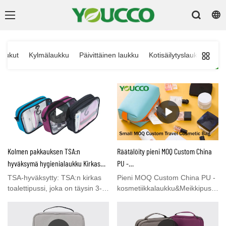
aukut
Kylmälaukku
Päivittäinen laukku
Kotisäilytyslaukku
Mat
Kolmen pakkauksen TSA:n
Räätälöity pieni MOQ Custom China
hyväksymä hygienialaukku Kirkas
PU -
matkalaukku Lentoyhtiön mukainen
kosmetiikkalaukku&Meikkipussien
TSA-hyväksytty: TSA:n kirkas
Pieni MOQ Custom China PU -
laukku Quart-kokoinen pakkaus
valmistajat
toalettipussi, joka on täysin 3-1-
kosmetiikkalaukku&Meikkipussilla
Järjestelylaukku DS81102
1-sääntöjen mukainen; Quart
verrattuna markkinoilla oleviin
pussin mitat: 7,48 x 4,92 x 1,97
vastaaviin tuotteisiin, sillä on
tuumaa, se voidaan kuljettaa
vertaansa vailla erinomaisia ​​