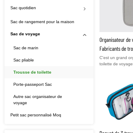
Sac quotidien
Sac de rangement pour la maison
Sac de voyage
Organisateur de 
Fabricants de tr
Sac de marin
C'est un grand or
Sac pliable
toilette de voyag
espace pour les ar
Trousse de toilette
de petits sacs tr
par la TSA pour v
Porte-passeport Sac
appartiennent.C'ét
voyage les plus p
Autre sac organisateur de
n'hésitez pas à n
voyage
mail :bella@youc
Petit sac personnalisé Moq
Paquet de 3 trou