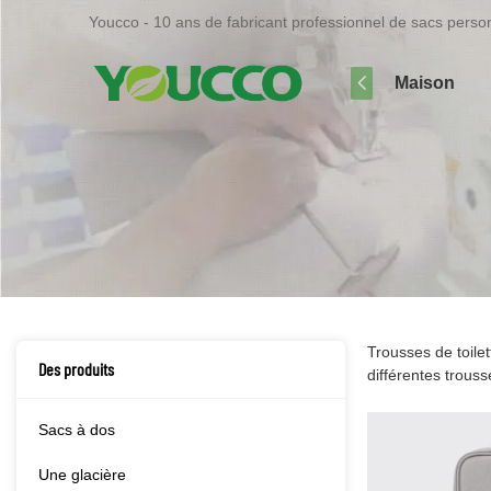
Youcco - 10 ans de fabricant professionnel de sacs perso
Maison
Trousses de toile
Des produits
différentes trous
Sacs à dos
Une glacière