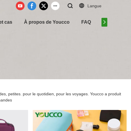
Langue
et cas
À propos de Youcco
FAQ
Contactez-n
es, petites. pour le quotidien, pour les voyages. Youcco a produit
emandes