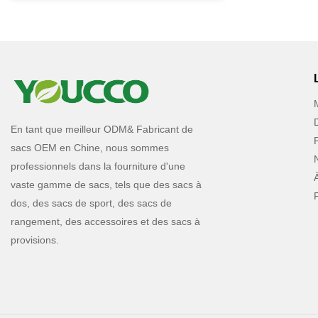
termes de perform
etc., et jouit d'u
YOUCCO résume le
et s'améliore cont
spécifications du 
MOQ&La vente en
tout le monde peu
de vos besoins.Le
personnalisé à f
En tant que meilleur ODM& Fabricant de
sacs cosmétiques 
sacs OEM en Chine, nous sommes
vente en gros de
professionnels dans la fourniture d'une
est de style class
vaste gamme de sacs, tels que des sacs à
cosmétiques en gr
léger et durable.
dos, des sacs de sport, des sacs de
facilement des art
rangement, des accessoires et des sacs à
grands produits d
provisions.
ouvertes contienn
à lèvres ou d'autr
d'autres fourniss
Vous êtes invités 
www.youcco.com p