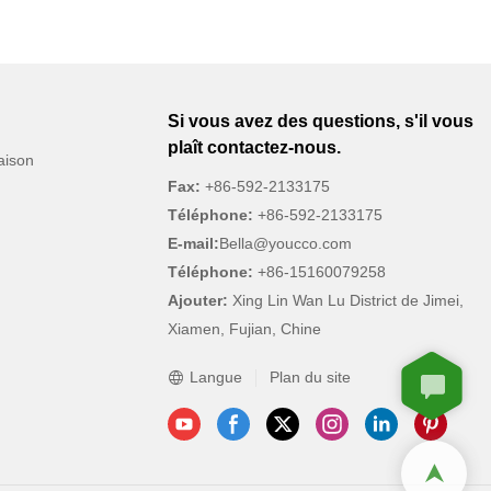
pour trouver
s ne le faisons
 de six poches
it idéal pour
étiques, et le
Si vous avez des questions, s'il vous
 vous permet de
plaît contactez-nous.
cès facile.
aison
Fax:
+86-592-2133175
Téléphone:
+86-592-2133175
E-mail:
Bella@youcco.com
Téléphone:
+86-15160079258
Ajouter:
Xing Lin Wan Lu District de Jimei,
Xiamen, Fujian, Chine
Langue
Plan du site