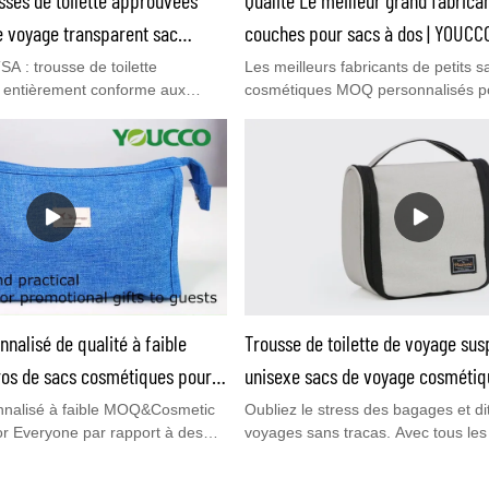
e voyage transparent sac
couches pour sacs à dos | YOUCC
rmes aériennes sac
A : trousse de toilette
Les meilleurs fabricants de petits s
 entièrement conforme aux
cosmétiques MOQ personnalisés 
allage de la taille d'un litre
ure du sac d'un litre : 7,48 x
Hommes, cette trousse de maquill
, il peut être transporté
personnalisée de grande taille vou
otre fourre-tout ou votre sac de
d'organiser vos grands/petits produ
ous pour un échantillon gratuit
la peau, cosmétiques, lotion, sham
 toilette en lot maintenant.
serviettes, articles hygiéniques et a
dont vous avez besoin. Cet organis
trousse de maquillage personnalisé
imperméable et durable. Le matéri
conçu pour utilisation à long terme
articles contre les déversements, l
nalisé de qualité à faible
Trousse de toilette de voyage su
les rayures. Youcco a encore d'aut
organisateurs de voyage&Sac de r
os de sacs cosmétiques pour
unisexe sacs de voyage cosmétiqu
Vous êtes invités à visiter notre si
bricant | YOUCCO
nnalisé à faible MOQ&Cosmetic
Oubliez le stress des bagages et di
www.youcco.com pour plus de détai
r Everyone par rapport à des
voyages sans tracas. Avec tous le
s sur le marché, il présente des
de cette trousse de toilette suspen
ionnels incomparables en
organisé est un jeu d'enfant. Après 