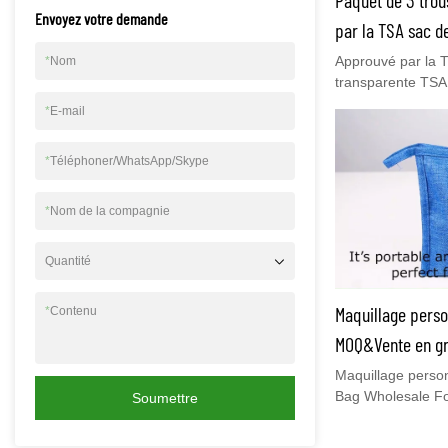
Envoyez votre demande
par la TSA sac d
conforme aux no
Approuvé par la TS
*
Nom
transparente TSA
organisateur d'emb
règles 3-1-1 ; Mes
*
E-mail
DS81102
4,92 x 1,97 pouces
facilement dans v
*
Téléphoner/WhatsApp/Skype
voyageContactez-n
de ces trousses de
*
Nom de la compagnie
Quantité
Maquillage person
*
Contenu
MOQ&Vente en gr
tout le monde Fa
Maquillage perso
Bag Wholesale Fo
Soumettre
produits similaire
avantages except