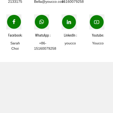
2133175
Bella@youcco.com
15160079258
Facebook:
WhatsApp :
LinkedIn :
Youtube:
Sarah
+86-
youcco
Youcco
Choi
15160079258