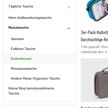
Tägliche Tasche
Heim-Aufbewahrungstasche
Reisetasche
3er-Pack Kulturb
Durchsichtige Re
Seesack
Tasche Quart-Gr
TSA-geprüft: Durc
Faltbare Tasche
vollständig den 3
Tasche DS81102
Quart-Tasche: 7,4
Kulturbeutel
problemlos in Ihr
getragen werdenKo
Reisepasstasche
eine kostenlose P
Andere Reise-Organizer-Tasche
Kleine Moq benutzerdefinierte
Tasche
Kundenspezifisch