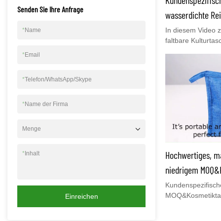
Senden Sie Ihre Anfrage
wasserdichte Re
Kulturbeutel-Her
In diesem Video z
*
Name
faltbare Kulturtasc
in einer Tasche 
*
Email
gefaltet werden k
stecken.Für ähnli
*
Telefon/WhatsApp/Skype
Bitte kontaktieren
Mail:bella@youc
*
Name der Firma
Menge
Hochwertiges, m
*
Inhalt
niedrigem MOQ&K
alle Hersteller |
Kundenspezifisch
MOQ&Kosmetiktas
Einreichen
Vergleich zu ähn
hat es unvergleic