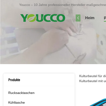
Youcco – 10 Jahre professioneller Hersteller maßgeschne
Heim
P
Kulturbeutel für d
Produkte
Kulturbeutel mit 
Rucksacktaschen
Kühltasche