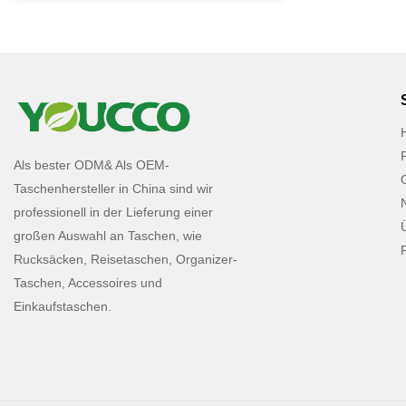
Bezug auf Leistun
genießt einen g
fasst die Mängel
und verbessert sic
Spezifikationen
Up&Kosmetiktasch
Ihre Bedürfnisse
individuelle Mak
Kosmetiktaschen-G
Als bester ODM& Als OEM-
dieser kundenspe
Taschenhersteller in China sind wir
Großhandel ist im
professionell in der Lieferung einer
Kosmetiktaschen-Gr
großen Auswahl an Taschen, wie
und langlebig. Ein
Toilettenartikel 
Rucksäcken, Reisetaschen, Organizer-
Hautpflegeprodukt
Taschen, Accessoires und
Concealer, Lippen
Einkaufstaschen.
Gegenstände. You
von Kosmetiktasc
finden Sie auf u