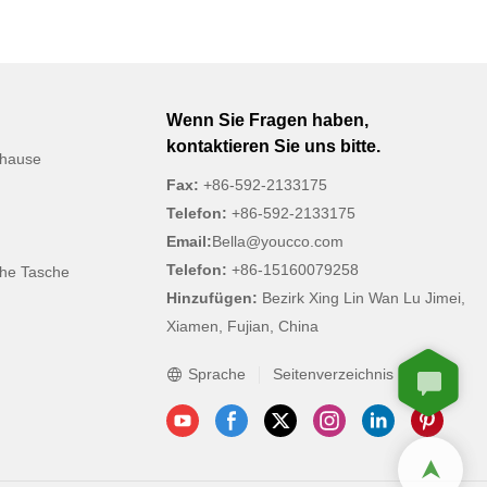
ierer oder
t weniger als
n Sie immer
ettenartikel und
ldrehhaken
Wenn Sie Fragen haben,
 einfachen
kontaktieren Sie uns bitte.
uhause
Fax:
+86-592-2133175
Telefon:
+86-592-2133175
Email:
Bella@youcco.com
Telefon:
+86-15160079258
che Tasche
Hinzufügen:
Bezirk Xing Lin Wan Lu Jimei,
Xiamen, Fujian, China
Sprache
Seitenverzeichnis