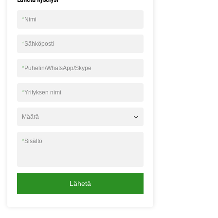
puhelimesi sijoit
21L*3L*15K cm
*
Nimi
*
Sähköposti
*
Puhelin/WhatsApp/Skype
*
Yrityksen nimi
Määrä
*
Sisältö
Lähetä