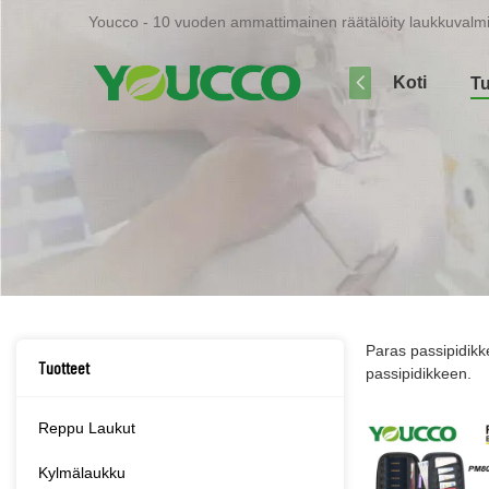
Youcco - 10 vuoden ammattimainen räätälöity laukkuvalmis
Koti
Tu
Paras passipidikk
Tuotteet
passipidikkeen.
Reppu Laukut
Kylmälaukku