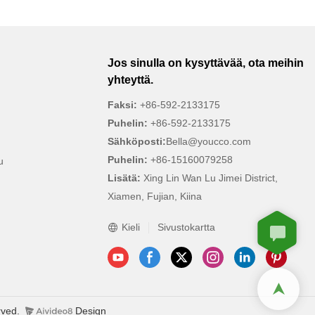
Jos sinulla on kysyttävää, ota meihin
yhteyttä.
Faksi:
+86-592-2133175
Puhelin:
+86-592-2133175
Sähköposti:
Bella@youcco.com
Puhelin:
+86-15160079258
u
Lisätä:
Xing Lin Wan Lu Jimei District,
Xiamen, Fujian, Kiina
Kieli
Sivustokartta
rved.
Design