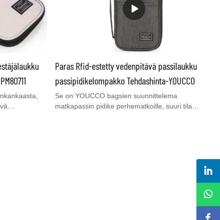
stäjälaukku
Paras Rfid-estetty vedenpitävä passilaukku
 PM80711
passipidikelompakko Tehdashinta-YOUCCO
onkankaasta,
Se on YOUCCO bagsien suunnittelema
ävä
matkapassin pidike perhematkoille, suuri tila
ljettaa, ja
perheen passeille, luottokorteille, käteisellä
 Vetoketju on
matkustamiseen, RFID-estotoiminnolla.MOQ 300
ta, mikä tekee
kpl erittäin hyvällä hinnalla. Myös räätälöity logo
 tarjoaa
on tervetullut, ota meihin yhteyttä saadaksesi
rmuja, tyylikäs
ilmaisen näytteen.
uhelimelle tai
, taskupaikat
uhelimille,
yksi parhaista
ja naisille.
ikki kätevänä ja