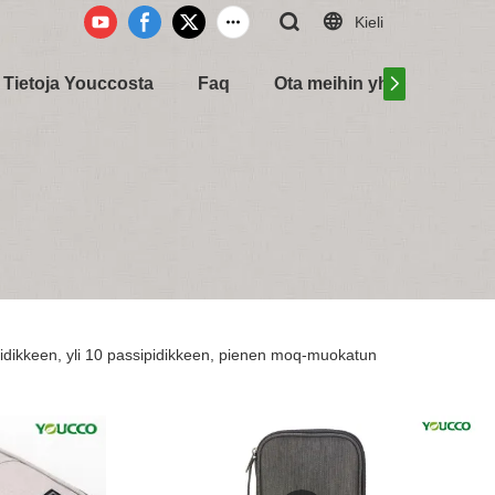
Kieli
Tietoja Youccosta
Faq
Ota meihin yhteyttä
idikkeen, yli 10 passipidikkeen, pienen moq-muokatun