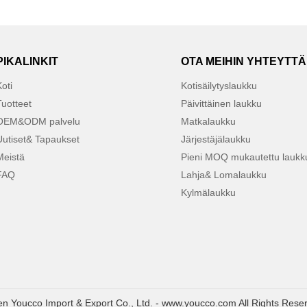
PIKALINKIT
OTA MEIHIN YHTEYTTÄ
oti
Kotisäilytyslaukku
Tuotteet
Päivittäinen laukku
OEM&ODM palvelu
Matkalaukku
Uutiset& Tapaukset
Järjestäjälaukku
Meistä
Pieni MOQ mukautettu laukk
FAQ
Lahja& Lomalaukku
Kylmälaukku
n Youcco Import & Export Co., Ltd. - www.youcco.com All Rights Rese