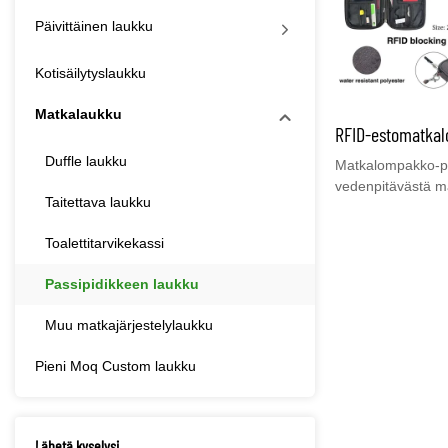
Päivittäinen laukku
Kotisäilytyslaukku
Matkalaukku
RFID-estomatkal
Duffle laukku
Matkalompakko-pas
vedenpitävästä ma
Taitettava laukku
Laukun sisällä on
passiasi tai luott
Toalettitarvikekassi
Koko pussissa on
kaikkia sisäosia 
Passipidikkeen laukku
mukana matkalla. 
passien, luottokor
Muu matkajärjestelylaukku
tavaroiden säilytt
vetoketjullinen tas
Pieni Moq Custom laukku
vetoketjullinen tas
joustava hihna k
muotoilu: yksi li
sijoittamiseen, yk
Lähetä kyselysi