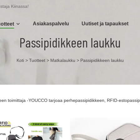
taja Kiinassa!
Asiakaspalvelu
Uutiset ja tapaukset
otteet
Passipidikkeen laukku
Koti
>
Tuotteet
>
Matkalaukku
>
Passipidikkeen laukku
een toimittaja -YOUCCO tarjoaa perhepassipidikkeen, RFID-estopassip