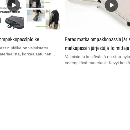
ompakkopassipidike
Paras matkalompakkopassin järje
matkapassin järjestäjä Toimittaja
sin pidike on valmistettu
teriaalista, korkealaatuinen.
Valmistettu kestävästä rip-stop-nyl
 Rfid estetty suojaamaan
vedenpitävä materiaali. Kevyt kest
okorttejasi varastamista vastaan.
nylonmateriaali tekee siitä helpon ku
 3 mm PE-vaahtoa, joka suojaa
hyvin suunniteltu irrotettava hihna.
hyvin. Koukku on helppo kuljettaa
valmistettu vahvasta sinkkiseokses
Sisäinen: Siinä on 16 taskua
siitä entistä kestävämmän. Sisustus
ttien tai muiden pienten
turvallisen säilytystilan ja estää naa
ämiseen. Siinä on yksi iso
ja kevyt.: Lompakon edessä tasku p
ku käteiselle ja yksi pieni
muulle usein käytettävälle esineelle
ku kolikoille tai avaimille. Yksi
ovat riittävän leveitä suurille matkap
ynän asettamiseen. Ulkopuolinen
kuten iPhone 7 Plus, joten tämä on 
ukutasku edessä muistivihkoon
tärkeä identiteetin suojaaja miehille 
si vetoketjullinen tasku takana,
irrotettavalla rannehihnalla, pidä ka