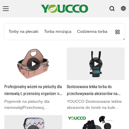
Torby na plecaki
Torba mrożąca
Codzienna torba
Torba d
Profesjonalny wózek na pieluchy dla
Dostosowana lekka torba do
niemowląt, przenośny organizer na
przechowywania akcesoriów na
pieluchy dla przedszkoli, przewijak i
kule dla producentów kul / wózków
Pojemnik na pieluchy dla
YOUCCO Dostosowane lekkie
producentów samochodów
inwalidzkich z Chin
niemowlątPrzechowuj,
akcesoria do toreb na kule
organizuj i transportuj wszystkie
Torba do przechowywania dla
akcesoria dla swojego
producentów kul / wózków
dziecka!Ten pojemnik na
inwalidzkich z Chin, świetna