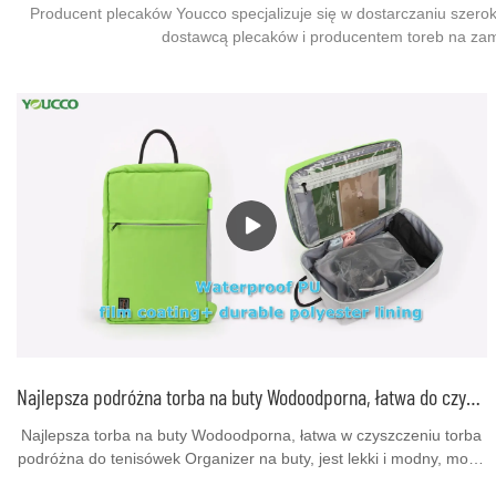
Producent plecaków Youcco specjalizuje się w dostarczaniu szerok
dostawcą plecaków i producentem toreb na zamó
Najlepsza podróżna torba na buty Wodoodporna, łatwa do czyszczenia, do podróżnej torby na tenisówki Organizer na buty 220611
Najlepsza torba na buty Wodoodporna, łatwa w czyszczeniu torba
podróżna do tenisówek Organizer na buty, jest lekki i modny, może
być używany jako torebka, torba na ramię lub torba na ramię z