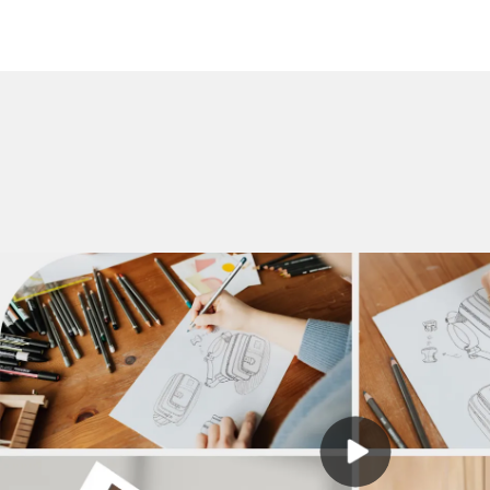
różnymi opcjami przechowywania&cechy organizacji. Prosta
konstrukcja jest wygodniejsza do przenoszenia, wbudowana lekka
torba na buty z uchwytem. Youcco ma jeszcze inne akademickie
torby na buty. Zapraszamy do odwiedzenia naszej strony
internetowej www.youcco.com po więcej szczegółów.