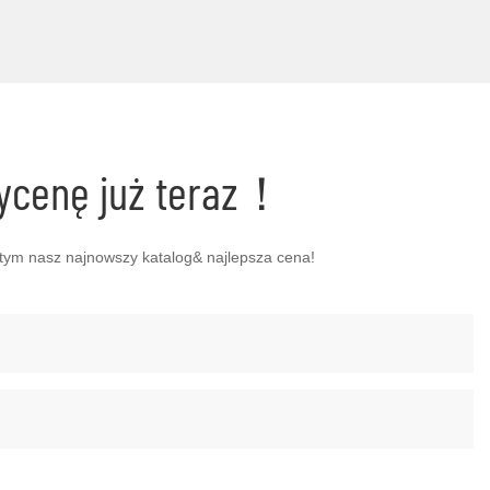
wycenę już teraz！
tym nasz najnowszy katalog& najlepsza cena!