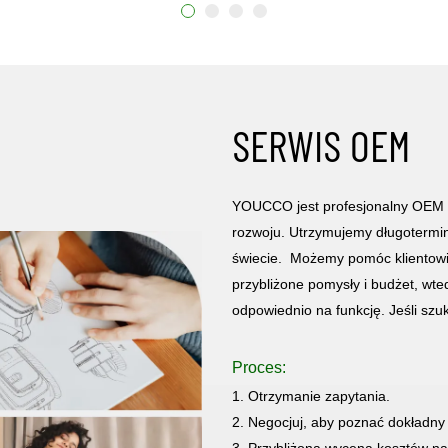
Ten plecak ma wszystko, czego potrzebujesz, a torba jest
przeznaczona zarówno dla chłopców, jak i dziewcząt.
SERWIS OEM
YOUCCO jest profesjonalny OEM &
rozwoju. Utrzymujemy długotermi
świecie. Możemy pomóc klientowi
przybliżone pomysły i budżet, w
odpowiednio na funkcję. Jeśli szu
Proces:
1. Otrzymanie zapytania.
2. Negocjuj, aby poznać dokładny p