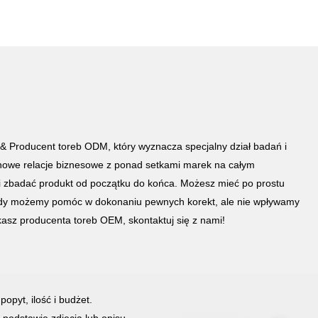
modnym wzornictwem, pasującym do Twojego codziennego
zapotrzebowania. Wiele kieszeni zapinanych na zamek do
przechowywania niezbędnych rzeczy. Kieszenie są dobrze
rozmieszczone, co ułatwia dostęp. Ten projekt torby na ramię jest
odpowiedni do spacerów na świeżym powietrzu, biegania, jazdy na
rowerze, podróży, biznesu i innych okazji. Przydaje się również
jako codzienny plecak lub torba podróżna. Idealny również jako
prezent dla chłopaka, rodziny i przyjaciół na Walentynki, Urodziny
czy Boże Narodzenie.
 Producent toreb ODM, który wyznacza specjalny dział badań i
nowe relacje biznesowe z ponad setkami marek na całym
 zbadać produkt od początku do końca. Możesz mieć po prostu
tedy możemy pomóc w dokonaniu pewnych korekt, ale nie wpływamy
kasz producenta toreb OEM, skontaktuj się z nami!
opyt, ilość i budżet.