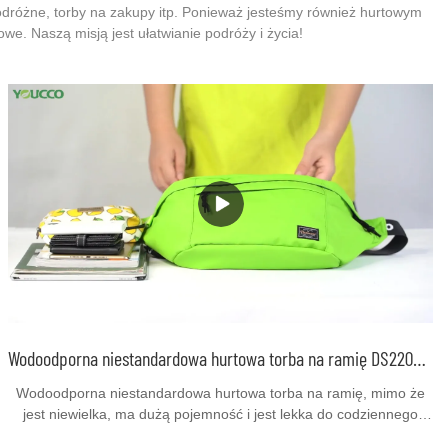
podróżne, torby na zakupy itp. Ponieważ jesteśmy również hurtowym
. Naszą misją jest ułatwianie podróży i życia!
Wodoodporna niestandardowa hurtowa torba na ramię DS220612
Wodoodporna niestandardowa hurtowa torba na ramię, mimo że
jest niewielka, ma dużą pojemność i jest lekka do codziennego
użytku i podróży. Jest używany z wysokiej jakości materiałem i