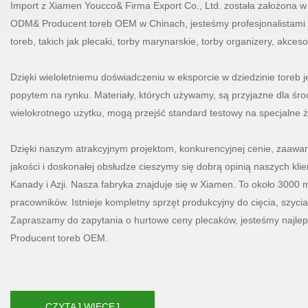
Import z Xiamen Youcco& Firma Export Co., Ltd. została założona w
ODM& Producent toreb OEM w Chinach, jesteśmy profesjonalistami 
toreb, takich jak plecaki, torby marynarskie, torby organizery, akceso
Dzięki wieloletniemu doświadczeniu w eksporcie w dziedzinie toreb 
popytem na rynku. Materiały, których używamy, są przyjazne dla śro
wielokrotnego użytku, mogą przejść standard testowy na specjalne ż
Dzięki naszym atrakcyjnym projektom, konkurencyjnej cenie, zaawan
jakości i doskonałej obsłudze cieszymy się dobrą opinią naszych kli
Kanady i Azji. Nasza fabryka znajduje się w Xiamen. To około 3000
pracowników. Istnieje kompletny sprzęt produkcyjny do cięcia, szycia,
Zapraszamy do zapytania o hurtowe ceny plecaków, jesteśmy naj
Producent toreb OEM.
CZYTAJ WIĘCEJ