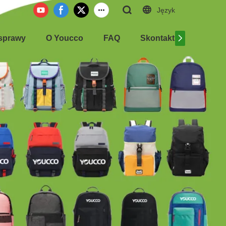
Język
sprawy
O Youcco
FAQ
Skontaktuj się z nami