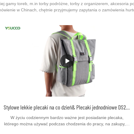
iej gamy toreb, m.in torby podróżne, torby z organizerem, akcesoria 
wienie w Chinach, chętnie przyjmujemy zapytania o zamówienia hurtowe
Stylowe lekkie plecaki na co dzień& Plecaki jednodniowe DS220610 Produkty | YOUCCO
W życiu codziennym bardzo ważne jest posiadanie plecaka,
którego można używać podczas chodzenia do pracy, na zakupy, w
podróż i uprawiania sportu. Musi być praktyczny, stylowy i lekki.