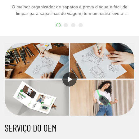
O melhor organizador de sapatos à prova d'água e fácil de
limpar para sapatilhas de viagem, tem um estilo leve e
moderno, pode ser usado como bolsa de mão, bolsa de
ombro ou bolsa tiracolo com uma variedade de opções de
armazenamento&características de organização. O design
simples é mais conveniente de transportar, bolsa de sapatos
leve com alça embutida. A Youcco ainda tem outras bolsas
acadêmicas para calçados. Você está convidado a visitar
nosso site www.youcco.com para mais detalhes.
SERVIÇO DO OEM