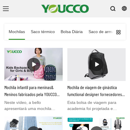
Mochilas
Saco térmico
Bolsa Diária
Saco de armazenamen
Mochila infantil para meninas&
Mochila de viagem de ginástica
Meninos fabricados pela YOUCCO
fumctional designer fornecedores
com bom preço
por atacado-YOUCCO
Neste vídeo, a bello
Esta bolsa de viagem para
apresentará uma mochila
academia foi projetada e
clássica para meninos&
produzida pela YOUCCO, é
meninas, ele é impresso com
uma mochila multifuncional
padrões bonitos e vívidos,
com espaço espaçoso para