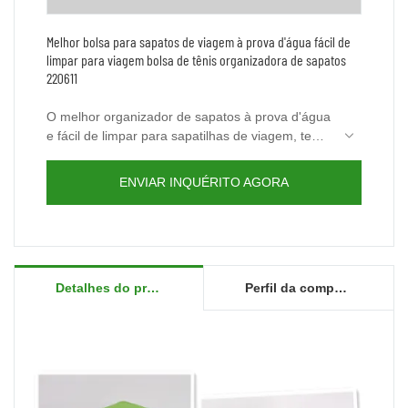
Melhor bolsa para sapatos de viagem à prova d'água fácil de
limpar para viagem bolsa de tênis organizadora de sapatos
220611
O melhor organizador de sapatos à prova d'água
e fácil de limpar para sapatilhas de viagem, tem
um estilo leve e moderno, pode ser usado como
bolsa de mão, bolsa de ombro ou bolsa tiracolo
ENVIAR INQUÉRITO AGORA
com uma variedade de opções de
armazenamento&características de organização.
O design simples é mais conveniente de
transportar, bolsa de sapatos leve com alça
embutida. A Youcco ainda tem outras bolsas
Detalhes do produto
Perfil da companhia
acadêmicas para calçados. Você está convidado
a visitar nosso site www.youcco.com para mais
detalhes.