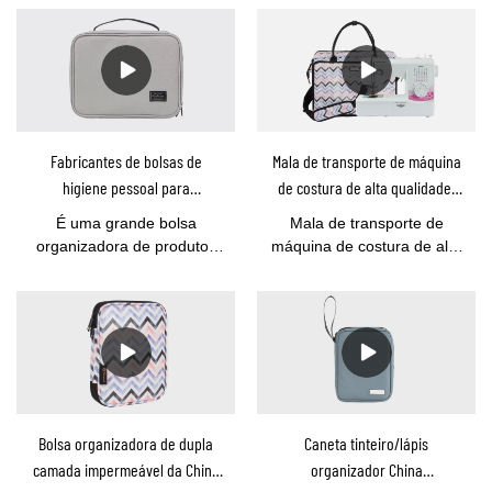
Fabricantes de bolsas de
Mala de transporte de máquina
higiene pessoal para
de costura de alta qualidade,
organizadores de viagens
bolsa de máquina de costura
É uma grande bolsa
Mala de transporte de
profissionais - Youcco
para viagem DS200107 atacado
organizadora de produtos
máquina de costura de alta
de higiene pessoal de
qualidade YOUCCO, bolsa
viagem projetada pela
de máquina de costura para
Youcco, grande espaço
viagem DS200107
para itens de higiene
atacadoEsta sacola de
pessoal da família. com um
máquina de costura permite
pequeno saco transparente
que você leve sua máquina
destacável aprovado pela
de costura em movimento
TSA para sua pequena
com estilo e facilidade. O
Bolsa organizadora de dupla
Caneta tinteiro/lápis
maquiagem pertence a
material durável externo
camada impermeável da China
organizador China
você.Foi um dos nossos
bonito é de ótima aparência