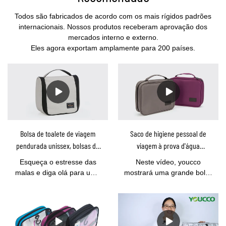
Todos são fabricados de acordo com os mais rígidos padrões
internacionais. Nossos produtos receberam aprovação dos
mercados interno e externo.
Eles agora exportam amplamente para 200 países.
Bolsa de toalete de viagem
Saco de higiene pessoal de
pendurada unissex, bolsas de
viagem à prova d'água
viagem cosméticas
profissional personalizado
Esqueça o estresse das
Neste vídeo, youcco
fabricantes de bolsas de
malas e diga olá para uma
mostrará uma grande bolsa
higiene pessoal de maquiagem
viagem sem complicações.
de higiene dobrável que
da China PM80803C
Com todos os
pode conter todos os seus
compartimentos nesta bolsa
produtos de higiene em
de higiene pendurada,
uma bolsa, também pode
manter-se organizado é
ser dobrada em pequenas