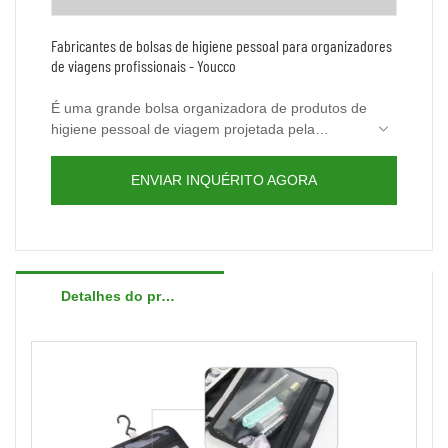
Fabricantes de bolsas de higiene pessoal para organizadores
de viagens profissionais - Youcco
É uma grande bolsa organizadora de produtos de
higiene pessoal de viagem projetada pela
Youcco, grande espaço para itens de higiene
Foi um dos nossos itens de viagem mais
pessoal da família. com um pequeno saco
populares.
ENVIAR INQUÉRITO AGORA
transparente destacável aprovado pela TSA para
Se você estiver interessado nele, pls não hesite
sua pequena maquiagem pertence a você.
em entrar em contato conosco via e-
mail:bella@youcco.com.
Detalhes do produto