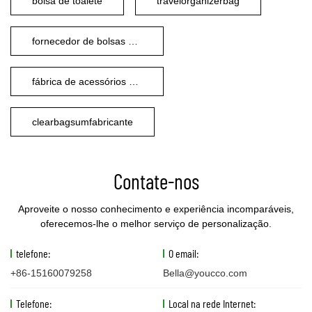
bolsa de toalete
travelorganizerbag
fornecedor de bolsas de cosméticos
fábrica de acessórios de viagem
clearbagsumfabricante
Contate-nos
Aproveite o nosso conhecimento e experiência incomparáveis,
oferecemos-lhe o melhor serviço de personalização.
telefone:
O email:
+86-15160079258
Bella@youcco.com
Telefone:
Local na rede Internet: