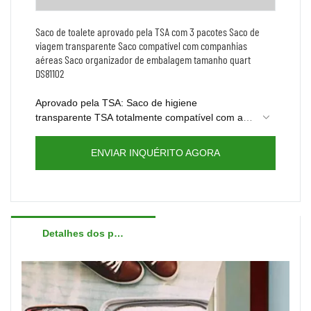
Saco de toalete aprovado pela TSA com 3 pacotes Saco de
viagem transparente Saco compatível com companhias
aéreas Saco organizador de embalagem tamanho quart
DS81102
Aprovado pela TSA: Saco de higiene
transparente TSA totalmente compatível com as
regras 3-1-1; Medida da bolsa de quart: 7,48 x
Contacte-nos para uma amostra grátis destes
4,92 x 1,97 polegadas, pode ser transportada
sacos de higiene em conjunto agora.
ENVIAR INQUÉRITO AGORA
facilmente em sua bolsa ou bolsa de viagem
Detalhes dos produtos