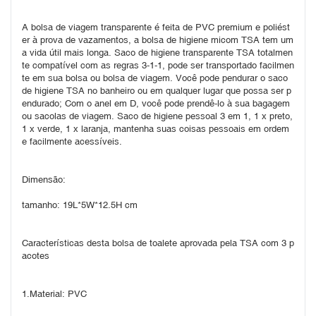
A bolsa de viagem transparente é feita de PVC premium e poliést
er à prova de vazamentos, a bolsa de higiene micom TSA tem um
a vida útil mais longa. Saco de higiene transparente TSA totalmen
te compatível com as regras 3-1-1, pode ser transportado facilmen
te em sua bolsa ou bolsa de viagem. Você pode pendurar o saco 
de higiene TSA no banheiro ou em qualquer lugar que possa ser p
endurado; Com o anel em D, você pode prendê-lo à sua bagagem 
ou sacolas de viagem. Saco de higiene pessoal 3 em 1, 1 x preto, 
1 x verde, 1 x laranja, mantenha suas coisas pessoais em ordem 
e facilmente acessíveis.
Dimensão:
tamanho: 19L*5W*12.5H cm
Características desta bolsa de toalete aprovada pela TSA com 3 p
acotes
1.Material: PVC