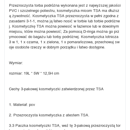
Przezroczysta torba podróżna wykonana jest z najwyższej jakości 
PVC i szczelnego poliestru, kosmetyczka micom TSA ma dłuższ
ą żywotność. Kosmetyczka TSA przezroczysta w pełni zgodna z 
zasadami 3-1-1, można ją łatwo nosić w torbie lub torbie podróżne
j. Kosmetyczkę TSA można powiesić w łazience lub w dowolnym 
miejscu, które można powiesić; Za pomocą D-ringa można go prz
ymocować do bagażu lub torby podróżnej. Kosmetyczka lotnicza 
3 w 1, 1 x czarna, 1 x zielona, ​​1 x pomarańczowa, przechowuj sw
oje osobiste rzeczy w dobrym porządku i łatwo dostępne.
Wymiar:
rozmiar: 19L * 5W * 12,5H cm
Cechy 3-pakowej kosmetyczki zatwierdzonej przez TSA
1. Materiał: pcv
2. Przezroczysta kosmetyczka z atestem TSA.
3.3 Paczka kosmetyczki TSA, weź tę 3-pakową przezroczystą tor