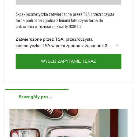
3-pak kosmetyczka zatwierdzona przez TSA przezroczysta
torba podróżna zgodna z liniami lotniczymi torba do
pakowania w rozmiarze kwarty DS81102
Zatwierdzone przez TSA: przezroczysta
kosmetyczka TSA w pełni zgodna z zasadami 3-
1-1; Wymiary torby na kwartę: 7,48 x 4,92 x 1,97
Skontaktuj się z nami, aby otrzymać bezpłatną
cala, można ją łatwo nosić w torbie lub torbie
próbkę tej kosmetyczki w zestawie już teraz.
WYŚLIJ ZAPYTANIE TERAZ
podróżnej
Szczegóły produktów