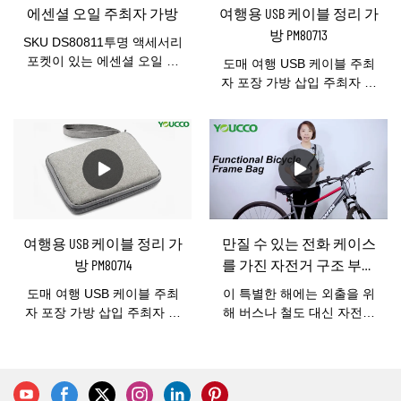
이 편리합니다. 공예 애호가
타 작은 물건을 보관할 수 있
에센셜 오일 주최자 가방
여행용 USB 케이블 정리 가
를 위한 훌륭한 선물입니다.
는 1개의 지퍼 메쉬 포켓. 여
방 PM80713
맞춤형 로고 또는 패턴을 환
닫을 수 있는 이중지퍼.. 폴딩
SKU DS80811투명 액세서리
영합니다. 지금 무료 샘플을
디자인의 좋은 아이디어는
포켓이 있는 에센셜 오일 보
도매 여행 USB 케이블 주최
받으려면 저희에게 연락하십
장소를 낭비하지 않습니다.
관함 - 5ml-15ml 병 12개와
자 포장 가방 삽입 주최자 액
시오.
만년필 수집 매니아를 위한
롤러 병 5개를 수납할 수 있
세서리여행용 USB 케이블
훌륭한 선물 아이디어입니
는 에센셜 오일 운반 케이스 -
오거나이저 백이 만들어집니
다!지금 MOQ 100pcs 가격
후크가 있는 3중 에센셜 오일
다방수 소재, 고품질. 가방 전
및 무료 샘플에 대해 문의하
정리 가방에센셜 오일 운반
체에 5mm PE 폼이있어 내부
십시오.
케이스는 고밀도 폴리에스터
의 모든 것을 잘 보호합니다.
표면과 두꺼운 패딩 벨벳 안
후크는 여행할 때 휴대하기
감으로 제공되어 에센셜 오
쉽습니다. 내부 : 작은 메쉬
일을 손상으로부터 보호합니
포켓이 있는 8개의 짧은 탄성
여행용 USB 케이블 정리 가
만질 수 있는 전화 케이스
다. 에센셜 오일 보관함은 손
이 있습니다.& 여행용 USB
방 PM80714
를 가진 자전거 구조 부대
에 들고 다니거나 일상적인
케이블, 이어폰 케이블, 충전
방수 자전거
토트백이나 여행 가방에 넣
기, 보조 배터리 및 기타 작은
도매 여행 USB 케이블 주최
이 특별한 해에는 외출을 위
기 쉽습니다. 3-레이어 에센
물건을 넣을 수 있는 1개의
자 포장 가방 삽입 주최자 액
해 버스나 철도 대신 자전거
셜 오일 오거나이저 백, 각 레
큰 메쉬 포켓. 여행 중에 액세
세서리여행용 USB 케이블
를 타는 사람들이 점점 더 많
이어에는 이중 지퍼가 있습
서리를 정리하는 것은 매우
오거나이저 백 제작600D 폴
아지고 있습니다. youcco 가
니다. 중간 층에는 후크가 있
편리합니다.열려 있는크기:
리 에스터 소재로 고품질입
방에서 디자인하고 생산 한
어 여행할 때 욕실에 쉽게 걸
34L*1.5W*22H cm닫힌 크
니다. 가방 전체에 3mm PE
좋은 기능의 자전거 가방 -
수 있습니다. 에센셜 오일 운