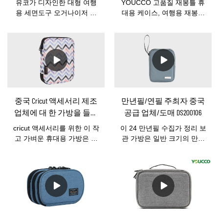
유코가 디자인한 대형 여행
YOUCCO 고품질 재봉틀 휴
용 세면도구 오거나이저 백
대용 케이스, 여행용 재봉틀
으로, 가족용 세면도구를 수
가방 DS200107 도매이 재봉
납할 수 있는 넓은 공간입니
틀 토트 백을 사용하면 이동
다. 탈부착이 가능한 TSA 승
중에도 재봉틀을 스타일리시
인 작은 화장용 투명 스몰 백
하고 간편하게 휴대할 수 있
이 포함되어 있습니다.그것
습니다. 아름다운 외부 내구
은 우리의 가장 인기있는 여
성 소재는 외관이 훌륭하고
행 아이템 중 하나였습니다.
견고합니다. 이 가방에는 튼
당신이 그것에 관심이 있다
튼한 손잡이, 액세서리 주머
중국 Cricut 액세서리 제조
만년필/연필 주최자 중국
면, pls는 메일을 통해 저희에
니, 넉넉한 공간 등 여행용 재
업체에 대 한 가방을 들고
공급 업체/도매 DS200106
게 연락하는 것을 망설이지
봉틀이 필요로 하는 모든 견
방수 더블 레이어 구성 케
마십시
고한 기능이 있습니다.
cricut 액세서리를 위한 이 작
이 24 만년필 수집가 정리 보
이스-YOUCCO
오:bella@youcco.com.
고 가벼운 휴대용 가방은 핸
관 가방은 일반 크기의 만년
드백의 공간을 너무 많이 차
필, 수성펜, 볼펜, 젤 펜 등을
지하지 않으면서 모든 것을
정리하기에 적합하며 안전하
제자리에 보관합니다. 크리
게 보관하십시오.양쪽에 12
컷 액세서리를 먼지로부터
개의 펜을 삽입할 수 있는 24
보호할 뿐만 아니라, 공예를
개의 스트랩이 있는 2층 디자
위해 운반하거나 이동하고
인. 내부 탄성 고리는 만년필
보관하기 위해 정리하는 것
을 안전하게 고정합니다. 기