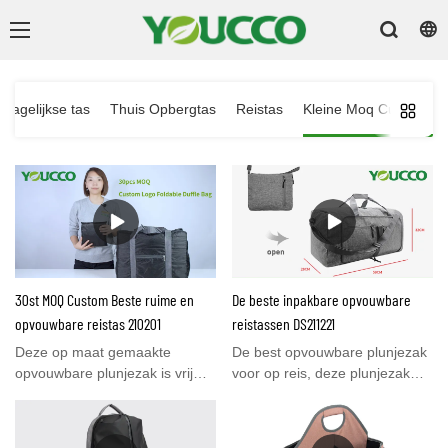
Dagelijkse tas
Thuis Opbergtas
Reistas
Kleine Moq Custom B
30st MOQ Custom Beste ruime en
De beste inpakbare opvouwbare
opvouwbare reistas 210201
reistassen DS211221
Deze op maat gemaakte
De best opvouwbare plunjezak
opvouwbare plunjezak is vrij
voor op reis, deze plunjezak
flexibel. Het is aangepast met
heeft een ruim
uw gedrukte logo wanneer u 30
hoofdcompartiment en
stuks in gemengde kleuren
meerdere vakken. Houd je