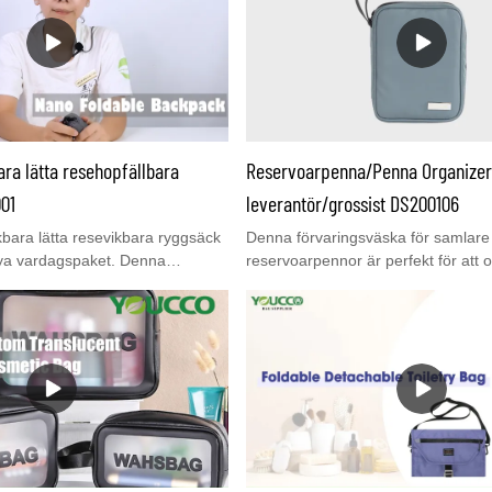
ra lätta resehopfällbara
Reservoarpenna/Penna Organizer
01
leverantör/grossist DS200106
bara lätta resevikbara ryggsäck
Denna förvaringsväska för samlar
 nya vardagspaket. Denna
reservoarpennor är perfekt för att 
mal siluett, ett huvudfack med
normalstor reservoarpenna, rullbol
 nano-minipåse på insidan med
kulspetspenna, gelpennor och så vi
a ihop den för enkel förvaring. Det
i ordning.Tvålagersdesign med 24
ekt val för din dagliga resa och
kan sätta in 12 pennor i varje sida.
elastiska öglor håller reservoarpenn
nätficka med dragkedja för andra 
Dubbel dragkedja för flexibel att öp
stänga.. Fantastisk idé med vikning
inte bort plats. Det är en bra presen
entusiaster av reservoarpennsamli