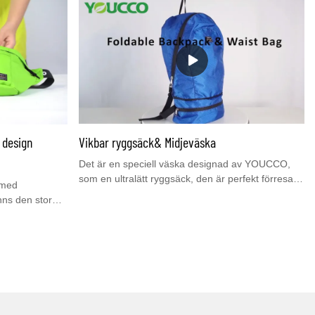
med en mängd
personer. Du kan använda den som en
ionsfunktioner.
sportgymnastikväska, en handbagage, en åkpåse
ra, inbyggd
eller en daglig väska, vilket gör den perfekt för
ucco har
träning, åkturer, gym, yoga, strand- och poolresor,
miska. Du är
camping, träningsdagar eller weekendresor.
ts
Youcco har fortfarande andra barnväskor&
on.
ryggsäckar. Du är välkommen att besöka vår
webbplats www.youcco.com för mer information.
 design
Vikbar ryggsäck& Midjeväska
Det är en speciell väska designad av YOUCCO,
som en ultralätt ryggsäck, den är perfekt förresa,
 med
när du inte behöver så stort utrymme, kan du
nns den stor
enkelt vika in i en ficka för att ändra till en praktisk
dning och
midjeväska meddina tillhörigheter.
ögkvalitativt
ar din dagliga
 för att hålla
älplacerade gör
bag design är
r, löpning,