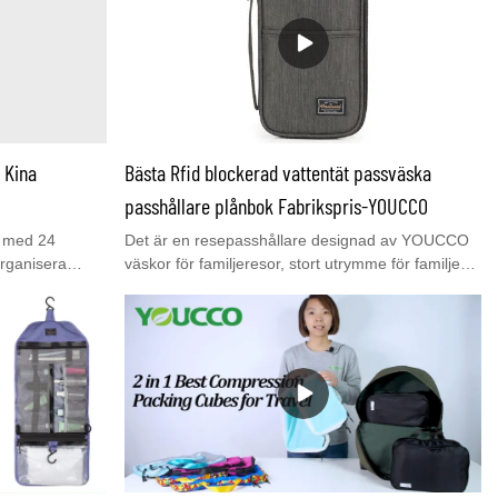
 Kina
Bästa Rfid blockerad vattentät passväska
passhållare plånbok Fabrikspris-YOUCCO
e med 24
Det är en resepasshållare designad av YOUCCO
organisera
väskor för familjeresor, stort utrymme för familjens
lspenna,
pass, kreditkort, kontanter för resor, med rfid-
dare, håll dem
blockeringsfunktion.MOQ 300st med mycket bra
 remmar som
pris. Anpassad logotyp är också välkommen,
 invändiga
kontakta oss för ett gratisprov.
or säkert. 1
småsaker.
pna eller
sdesign slösar
tidé för
ng!Kontakta