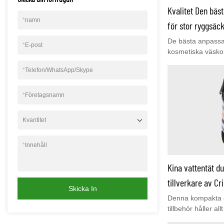
Kvalitet Den bäst
*
namn
för stor ryggsäc
De bästa anpassa
*
E-post
kosmetiska väsko
personliga sminkvä
*
Telefon/WhatsApp/Skype
organisera dina 
kosmetika, lotion
hygienartiklar oc
*
Företagsnamn
Denna personliga
hållbart PVC-mater
Kvantitet
långtidsanvändnin
spill, damm och r
*
Innehåll
annan researrang
välkommen att be
Kina vattentät d
www.youcco.com f
tillverkare av C
Skicka In
Denna kompakta oc
tillbehör håller al
plats av din hand