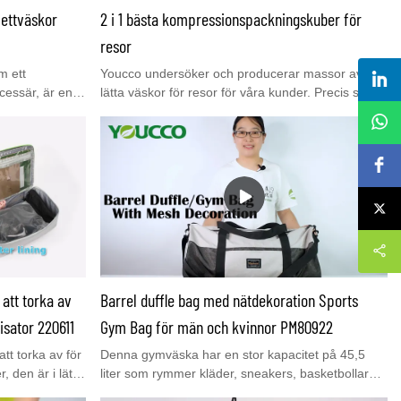
lettväskor
2 i 1 bästa kompressionspackningskuber för
is prov nu.
resor
m ett
Youcco undersöker och producerar massor av
cessär, är en
lätta väskor för resor för våra kunder. Precis som
lla personlig
reseryggsäck, axelväskor, duffelväskor, tygväskor
nvändning
etc, är de lätta och funktionella. I den här videon
eter. Dessa
kommer du att se en av våra populära
sera och bära
kompressionspackningskuber i den här videon
 sätt.
 att torka av
Barrel duffle bag med nätdekoration Sports
sator 220611
Gym Bag för män och kvinnor PM80922
tt torka av för
Denna gymväska har en stor kapacitet på 45,5
 den är i lätt
liter som rymmer kläder, sneakers, basketbollar
andväska,
och andra föremål som tillhör en eller två