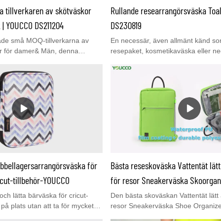
a tillverkaren av skötväskor
Rullande researrangörsväska Toa
oss för ett MOQ 100st pris och grat
k | YOUCCO DS211204
DS230819
de små MOQ-tillverkarna av
En necessär, även allmänt känd so
r för damer& Män, denna
resepaket, kosmetikaväska eller ne
ska i större storlek låter dig
bärbar behållare utformad för att hå
stora/små hudvårdsprodukter,
hygien- och skötselprodukter för a
, schampo, handdukar,
under resor eller vardagliga aktivit
h andra föremål du behöver.
väskor är designade för att organi
 sminkväska är vattentät och
föremål på ett kompakt och bekvämt
ial är byggt för
g och skyddar dina föremål från
epor. Youcco har fortfarande en
ör&Förvaringsväska. Du är
söka vår webbplats
ubbellagersarrangörsväska för
Bästa reseskoväska Vattentät lätt
ör mer information.
ricut-tillbehör-YOUCCO
för resor Sneakerväska Skoorgani
h lätta bärväska för cricut-
Den bästa skoväskan Vattentät lätt a
lt på plats utan att ta för mycket
resor Sneakerväska Shoe Organizer,
väska. Den skyddar inte bara
och modestil, kan användas som h