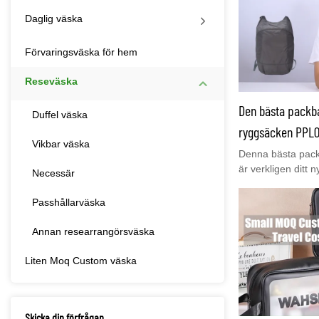
Daglig väska
Förvaringsväska för hem
Reseväska
Den bästa packba
Duffel väska
ryggsäcken PPL0
Vikbar väska
Denna bästa pack
är verkligen ditt
Necessär
ryggsäck har en s
dragkedja och en
Passhållarväska
möjlighet att rull
är ett ganska perf
Annan researrangörsväska
din resa.
Liten Moq Custom väska
Skicka din förfrågan