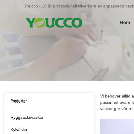
Youcco - 10 år professionell tillverkare av anpassade väsko
Hem
Vi behöver alltid a
Produkter
passinnehavare för
väskor gör vår res
Ryggsäcksväskor
Kylväska