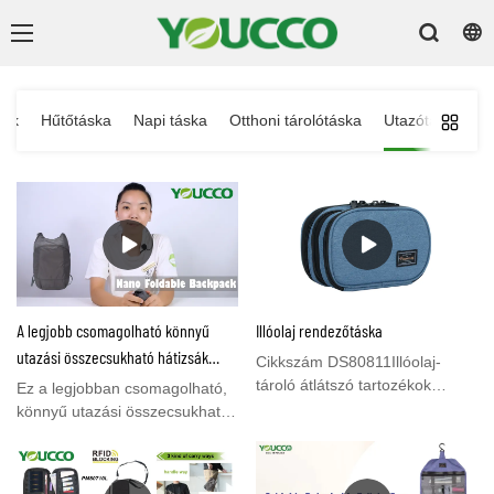
kák
Hűtőtáska
Napi táska
Otthoni tárolótáska
Utazótáska
K
A legjobb csomagolható könnyű
Illóolaj rendezőtáska
utazási összecsukható hátizsák
Cikkszám DS80811Illóolaj-
PPL001
tároló átlátszó tartozékok
Ez a legjobban csomagolható,
zsebbel - Illóolaj hordtáska 12
könnyű utazási összecsukható
palack 5 ml-es-15 ml-es fiola és
hátizsák valóban az új
5 görgős palack befogadására
mindennapi csomagod. Ennek
- háromrétegű illóolaj-rendező
a hátizsáknak vékony sziluettje,