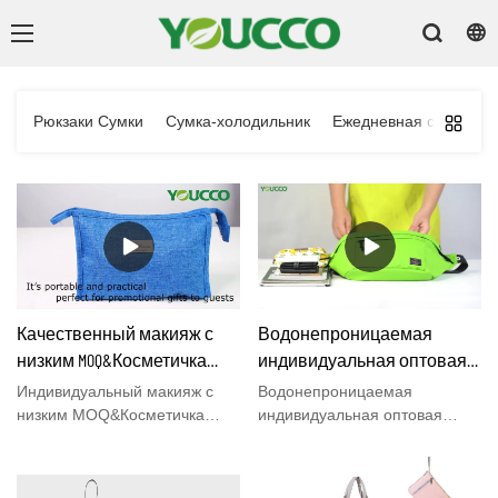
Рюкзаки Сумки
Сумка-холодильник
Ежедневная сумка
Качественный макияж с
Водонепроницаемая
низким MOQ&Косметичка
индивидуальная оптовая
оптом для всех
сумка-слинг, дизайн DS220612
Индивидуальный макияж с
Водонепроницаемая
Производитель | ЮККО
низким MOQ&Косметичка
индивидуальная оптовая
оптом для всех по сравнению
конструкция слинг-мешка,
с аналогичными продуктами
несмотря на небольшой
на рынке имеет
размер, обладает большой