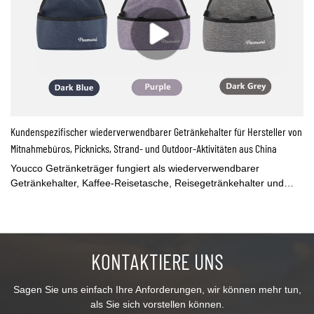
Kundenspezifischer wiederverwendbarer Getränkehalter für Hersteller von
Mitnahmebüros, Picknicks, Strand- und Outdoor-Aktivitäten aus China
Youcco Getränketräger fungiert als wiederverwendbarer
Getränkehalter, Kaffee-Reisetasche, Reisegetränkehalter und
Kaffeegetränke-Lieferbeutel. Perfekt für Getränkelieferung,
Einkaufen, Urlaub, Picknicks, Partys, Tailgating, Familientreffen,
Grillen und mehrSie können die Tasche mit Ihrem Logo anpassen
oder die Tasche nach Ihrem Design ändern. Kontaktieren Sie uns
KONTAKTIERE UNS
für weitere Informationen.
Sagen Sie uns einfach Ihre Anforderungen, wir können mehr tun,
als Sie sich vorstellen können.