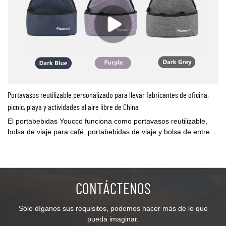
Portavasos reutilizable personalizado para llevar fabricantes de oficina,
picnic, playa y actividades al aire libre de China
El portabebidas Youcco funciona como portavasos reutilizable,
bolsa de viaje para café, portabebidas de viaje y bolsa de entrega
de bebidas de café. Perfecto para entrega de bebidas, compras,
días festivos, picnics, fiestas, reuniones familiares, barbacoas y
más.Puede personalizar la bolsa con su logotipo o cambiar la
bolsa según su diseño, contáctenos para obtener más
CONTÁCTENOS
información.
Sólo díganos sus requisitos, podemos hacer más de lo que
pueda imaginar.