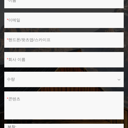
이름
이메일
핸드폰/왓츠앱/스카이프
회사 이름
수량
콘텐츠
부착: