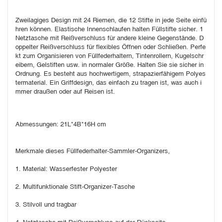
Zweilagiges Design mit 24 Riemen, die 12 Stifte in jede Seite einfü
hren können. Elastische Innenschlaufen halten Füllstifte sicher. 1 
Netztasche mit Reißverschluss für andere kleine Gegenstände. D
oppelter Reißverschluss für flexibles Öffnen oder Schließen. Perfe
kt zum Organisieren von Füllfederhaltern, Tintenrollern, Kugelschr
eibern, Gelstiften usw. in normaler Größe. Halten Sie sie sicher in 
Ordnung. Es besteht aus hochwertigem, strapazierfähigem Polyes
termaterial. Ein Griffdesign, das einfach zu tragen ist, was auch i
mmer draußen oder auf Reisen ist.
Abmessungen: 21L*4B*16H cm
Merkmale dieses Füllfederhalter-Sammler-Organizers,
1. Material: Wasserfester Polyester
2. Multifunktionale Stift-Organizer-Tasche
3. Stilvoll und tragbar