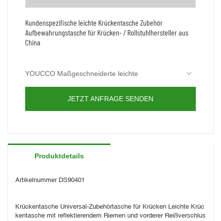
Kundenspezifische leichte Krückentasche Zubehör
Aufbewahrungstasche für Krücken- / Rollstuhlhersteller aus
China
YOUCCO Maßgeschneiderte leichte
Krückentasche Zubehör Aufbewahrungstasche
für Krücken- / Rollstuhlhersteller aus China, toller
Diese Aufbewahrungstasche für Krückenzubehör
JETZT ANFRAGE SENDEN
Preis und ein paar zehn Designs zur Auswahl,
passt auf Standardkrücken! Mehrere Farben für
kontaktieren Sie uns!
Ihre Wahl.
Diese strapazierfähige und leichte Krückentasche
aus einfachem und stilvollem, wasserdichtem
Polyestermaterial ist für universelle Anwendungen
geeignet.
Produktdetails
Artikelnummer DS90401
Krückentasche Universal-Zubehörtasche für Krücken Leichte Krüc
kentasche mit reflektierendem Riemen und vorderer Reißverschlus