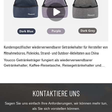
Kundenspezifischer wiederverwendbarer Getränkehalter für Hersteller von
Mitnahmebüros, Picknicks, Strand- und Outdoor-Aktivitäten aus China
Youcco Getränketräger fungiert als wiederverwendbarer
Getränkehalter, Kaffee-Reisetasche, Reisegetränkehalter und
Kaffeegetränke-Lieferbeutel. Perfekt für Getränkelieferung,
Einkaufen, Urlaub, Picknicks, Partys, Tailgating, Familientreffen,
Grillen und mehrSie können die Tasche mit Ihrem Logo anpassen
oder die Tasche nach Ihrem Design ändern. Kontaktieren Sie uns
KONTAKTIERE UNS
für weitere Informationen.
Sagen Sie uns einfach Ihre Anforderungen, wir können mehr tun,
als Sie sich vorstellen können.