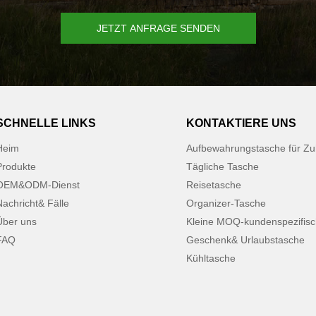
JETZT ANFRAGE SENDEN
SCHNELLE LINKS
KONTAKTIERE UNS
Heim
Aufbewahrungstasche für Z
Produkte
Tägliche Tasche
OEM&ODM-Dienst
Reisetasche
Nachricht& Fälle
Organizer-Tasche
Über uns
Kleine MOQ-kundenspezifis
FAQ
Geschenk& Urlaubstasche
Kühltasche