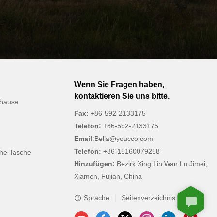
Wenn Sie Fragen haben,
kontaktieren Sie uns bitte.
uhause
Fax:
+86-592-2133175
Telefon:
+86-592-2133175
Email:
Bella@youcco.com
Telefon:
+86-15160079258
che Tasche
Hinzufügen:
Bezirk Xing Lin Wan Lu Jimei,
Xiamen, Fujian, China
Sprache
Seitenverzeichnis