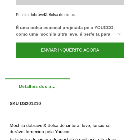
Mochila dobrável& Bolsa de cintura
É uma bolsa especial projetada pela YOUCCO,
como uma mochila ultra leve, é perfeita para
viajar, quando você não precisa de um
espaço tão grande, você pode facilmente
ENVIAR INQUÉRITO AGORA
dobrar em um bolso para mudar para ser uma
seus pertences
.
bolsa de cintura prática com
Detalhes dos produtos
SKU
DS201210
Mochila dobrável& Bolsa de cintura, leve, funcional,
durável
fornecido pela Youcco
Esta bolsa de cintura de mochila é multiuso, ultra leve,