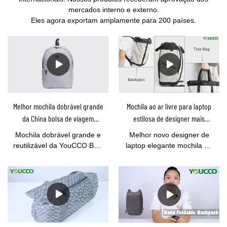
mercados interno e externo.
Eles agora exportam amplamente para 200 países.
Melhor mochila dobrável grande
Mochila ao ar livre para laptop
da China bolsa de viagem
estilosa de designer mais
dobrável reutilizável -YOUCCO
recente fornecedor de atacado
Mochila dobrável grande e
Melhor novo designer de
Fornecedor PM80919
80921
reutilizável da YouCCO Best
laptop elegante mochila ao
China - Fornecedor
ar livre fornecedor de
YOUCCO PM80919, BSCI&
atacadoO produto
Verificado pela ISO
apresenta alta precisão
9000Esta mochila foi
dimensional. Todos os seus
projetada pela YOUCCO
tamanhos cruciais são
como ultra grande para
100% verificados com a
viagens. pode ser fixado no
ajuda de mão de obra e